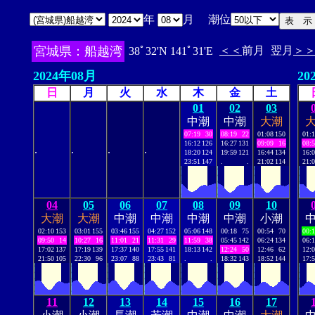
年
月 潮位
宮城県：船越湾
＜＜
前月
翌月
＞
38ﾟ32'N 141ﾟ31'E
2024年08月
20
日
月
火
水
木
金
土
01
02
03
中潮
中潮
大潮
07:19
30
08:19
22
01:08
150
01:
16:12
126
16:27
131
09:09
16
08:
.
.
.
.
18:20
124
19:59
121
16:44
134
16:
23:51
147
.
.
21:02
114
21:
04
05
06
07
08
09
10
大潮
大潮
中潮
中潮
中潮
中潮
小潮
02:10
153
03:01
155
03:46
155
04:27
152
05:06
148
00:18
75
00:54
70
00:
09:50
14
10:27
16
11:01
21
11:31
29
11:59
38
05:45
142
06:24
134
06:
17:02
137
17:19
139
17:37
140
17:55
141
18:13
142
12:24
50
12:46
62
12:
21:50
105
22:30
96
23:07
88
23:43
81
.
.
18:32
143
18:52
144
17:
11
12
13
14
15
16
17