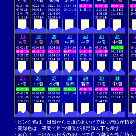
小潮
小潮
長潮
若潮
中潮
中潮
大潮
01:34
66
02:22
63
03:21
59
04:34
54
05:56
46
07:09
36
08:09
26
07:
07:08
124
08:02
114
09:30
104
20:43
143
21:45
141
16:20
131
16:15
135
15:
13:04
75
13:14
88
12:46
100
.
.
.
.
18:51
128
20:13
122
20:
19:13
144
19:37
144
20:05
144
.
.
.
.
23:30
141
.
.
.
18
19
20
21
22
23
24
大潮
大潮
大潮
中潮
中潮
中潮
中潮
01:02
147
02:09
155
03:04
162
03:54
166
04:41
166
05:27
161
00:12
50
06:
08:58
19
09:41
15
10:21
17
10:57
24
11:31
35
12:02
49
06:13
151
11:
16:25
137
16:38
138
16:54
139
17:11
141
17:30
143
17:51
146
12:29
65
17:
20:59
112
21:37
99
22:14
85
22:51
71
23:30
59
.
.
18:13
150
.
25
26
27
28
29
30
31
小潮
小潮
小潮
長潮
若潮
中潮
中潮
00:57
44
01:50
42
02:52
43
04:09
44
05:38
43
07:01
39
08:04
34
07:
07:03
138
08:01
123
09:36
109
20:21
148
21:32
141
15:49
129
15:52
133
14:
12:53
80
13:08
94
12:49
105
.
.
.
.
18:57
124
20:18
113
20:
18:38
153
19:07
154
19:39
152
.
.
.
.
23:41
138
.
.
.
・ピンク色は、日出から日没のあいだで且つ潮位が指定
・黄緑色は、夜間で且つ潮位が指定値以下を示す
・赤色は、日出から日没のあいだで且つ潮位が指定値以