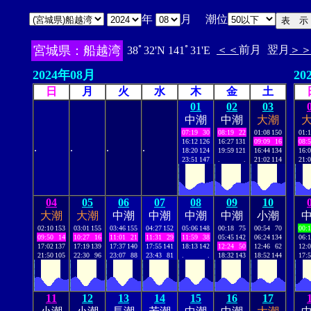
年
月 潮位
宮城県：船越湾
＜＜
前月
翌月
＞
38ﾟ32'N 141ﾟ31'E
2024年08月
20
日
月
火
水
木
金
土
01
02
03
中潮
中潮
大潮
07:19
30
08:19
22
01:08
150
01:
16:12
126
16:27
131
09:09
16
08:
.
.
.
.
18:20
124
19:59
121
16:44
134
16:
23:51
147
.
.
21:02
114
21:
04
05
06
07
08
09
10
大潮
大潮
中潮
中潮
中潮
中潮
小潮
02:10
153
03:01
155
03:46
155
04:27
152
05:06
148
00:18
75
00:54
70
00:
09:50
14
10:27
16
11:01
21
11:31
29
11:59
38
05:45
142
06:24
134
06:
17:02
137
17:19
139
17:37
140
17:55
141
18:13
142
12:24
50
12:46
62
12:
21:50
105
22:30
96
23:07
88
23:43
81
.
.
18:32
143
18:52
144
17:
11
12
13
14
15
16
17