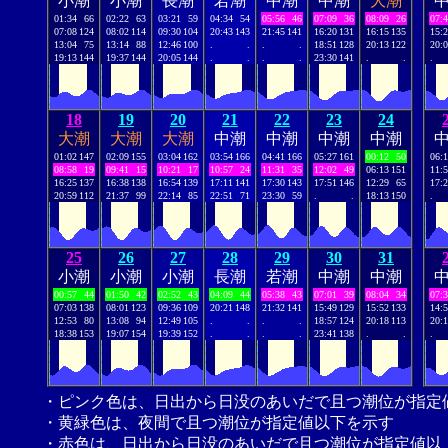
小潮
小潮
長潮
若潮
中潮
中潮
大潮
01:34
66
02:22
63
03:21
59
04:34
54
05:56
46
07:09
36
08:09
26
07:
07:08
124
08:02
114
09:30
104
20:43
143
21:45
141
16:20
131
16:15
135
15:
13:04
75
13:14
88
12:46
100
.
.
.
.
18:51
128
20:13
122
20:
19:13
144
19:37
144
20:05
144
.
.
.
.
23:30
141
.
.
.
18
19
20
21
22
23
24
大潮
大潮
大潮
中潮
中潮
中潮
中潮
01:02
147
02:09
155
03:04
162
03:54
166
04:41
166
05:27
161
00:12
50
06:
08:58
19
09:41
15
10:21
17
10:57
24
11:31
35
12:02
49
06:13
151
11:
16:25
137
16:38
138
16:54
139
17:11
141
17:30
143
17:51
146
12:29
65
17:
20:59
112
21:37
99
22:14
85
22:51
71
23:30
59
.
.
18:13
150
.
25
26
27
28
29
30
31
小潮
小潮
小潮
長潮
若潮
中潮
中潮
00:57
44
01:50
42
02:52
43
04:09
44
05:38
43
07:01
39
08:04
34
07:
07:03
138
08:01
123
09:36
109
20:21
148
21:32
141
15:49
129
15:52
133
14:
12:53
80
13:08
94
12:49
105
.
.
.
.
18:57
124
20:18
113
20:
18:38
153
19:07
154
19:39
152
.
.
.
.
23:41
138
.
.
.
・ピンク色は、日出から日没のあいだで且つ潮位が指定
・黄緑色は、夜間で且つ潮位が指定値以下を示す
・赤色は、日出から日没のあいだで且つ潮位が指定値以