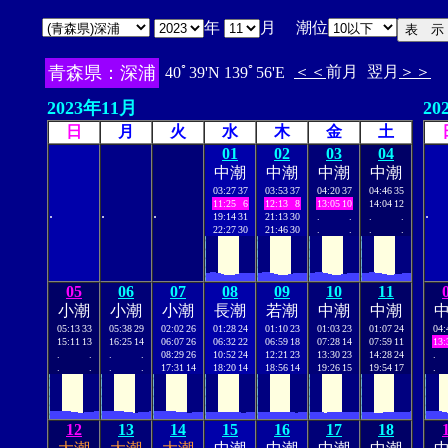
年
月 潮位
青森県：深浦
＜＜
前月
翌月
＞＞
40ﾟ39'N 139ﾟ56'E
2023年11月
20
日
月
火
水
木
金
土
01
02
03
04
中潮
中潮
中潮
中潮
03:27
37
03:53
37
04:20
37
04:46
35
11:25
6
12:13
8
13:05
10
14:04
12
.
.
.
.
19:14
31
21:13
30
.
.
.
.
22:27
30
21:46
30
.
.
.
.
05
06
07
08
09
10
11
小潮
小潮
小潮
長潮
若潮
中潮
中潮
05:13
33
05:38
29
02:02
26
01:28
24
01:10
23
01:03
23
01:07
24
04:
15:11
13
16:25
14
06:07
26
06:32
22
06:59
18
07:28
14
07:59
11
13:
.
.
.
.
08:29
26
10:52
24
12:21
23
13:30
23
14:28
24
.
.
.
.
.
17:31
14
18:20
14
18:56
14
19:26
15
19:54
17
.
12
13
14
15
16
17
18