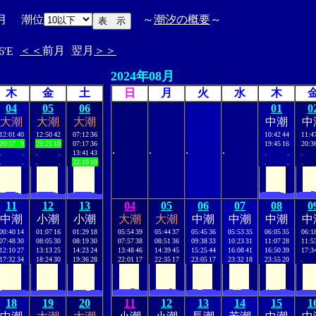
月 潮位
～
潮汐の概要
～
＜＜
前月
翌月
＞＞
6'E
2024年08月
木
金
土
日
月
火
水
木
04
05
06
01
0
大潮
大潮
大潮
中潮
中
12:01
40
12:50
42
07:12
36
10:42
44
11:4
20:37
9
21:25
10
07:17
36
19:45
16
20:3
.
.
.
.
.
.
.
.
13:41
43
.
.
.
.
.
.
.
22:10
10
.
.
.
11
12
13
04
05
06
07
08
0
中潮
小潮
小潮
大潮
大潮
中潮
中潮
中潮
中
00:40
14
01:07
16
01:29
18
05:54
39
05:44
37
05:45
36
05:53
35
06:05
35
06:1
07:48
30
08:05
30
08:19
30
07:57
38
08:51
36
09:38
33
10:23
31
11:07
28
11:5
12:10
27
13:13
25
14:23
24
13:48
46
14:39
45
15:25
44
16:08
41
16:50
39
17:3
17:32
34
18:24
30
19:36
28
22:01
17
22:35
17
23:05
17
23:32
18
23:55
20
.
18
19
20
11
12
13
14
15
1