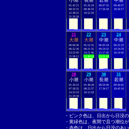
小潮
長潮
若潮
中潮
01:42
21
01:35
24
09:07
35
09:40
37
08:32
31
08:46
33
17:56
18
18:50
17
15:38
22
16:52
20
.
.
.
.
21:26
26
.
.
.
.
.
.
21
22
23
24
大潮
大潮
中潮
中潮
06:06
36
05:52
35
06:05
34
06:25
33
06:52
36
08:21
35
09:24
32
10:24
29
13:23
45
14:21
46
15:17
45
16:14
42
21:58
11
22:40
10
23:21
10
.
.
28
29
30
31
小潮
小潮
長潮
若潮
01:34
23
01:48
28
08:59
40
09:44
42
07:58
35
08:25
37
17:34
17
18:45
16
14:53
19
16:13
18
.
.
.
.
21:29
30
.
.
.
.
.
.
・ピンク色は、日出から日没の
・黄緑色は、夜間で且つ潮位が
・赤色は、日出から日没のあい