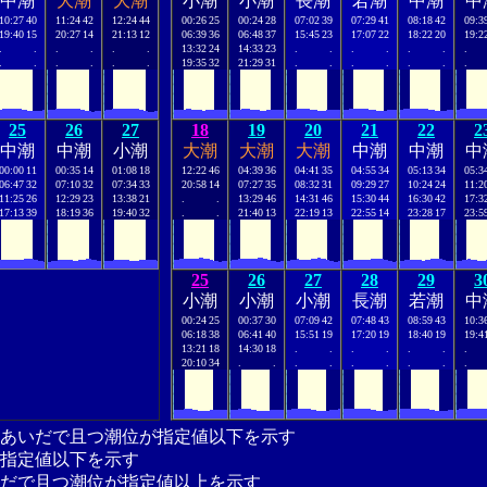
中潮
大潮
大潮
小潮
小潮
長潮
若潮
中潮
中
10:27
40
11:24
42
12:24
44
00:26
25
00:24
28
07:02
39
07:29
41
08:18
42
09:3
19:40
15
20:27
14
21:13
12
06:39
36
06:48
37
15:45
23
17:07
22
18:22
20
19:2
.
.
.
.
.
.
13:32
24
14:33
23
.
.
.
.
.
.
.
.
.
.
.
.
.
19:35
32
21:29
31
.
.
.
.
.
.
.
25
26
27
18
19
20
21
22
2
中潮
中潮
小潮
大潮
大潮
大潮
中潮
中潮
中
00:00
11
00:35
14
01:08
18
12:22
46
04:39
36
04:41
35
04:55
34
05:13
34
05:3
06:47
32
07:10
32
07:34
33
20:58
14
07:27
35
08:32
31
09:29
27
10:24
24
11:2
11:25
26
12:29
23
13:38
21
.
.
13:29
46
14:31
46
15:30
44
16:30
42
17:3
17:13
39
18:19
36
19:40
32
.
.
21:40
13
22:19
13
22:55
14
23:28
17
23:5
25
26
27
28
29
3
小潮
小潮
小潮
長潮
若潮
中
00:24
25
00:37
30
07:09
42
07:48
43
08:59
43
10:3
06:18
38
06:41
40
15:51
19
17:20
19
18:40
19
19:4
13:21
18
14:30
18
.
.
.
.
.
.
.
20:10
34
.
.
.
.
.
.
.
.
.
あいだで且つ潮位が指定値以下を示す
指定値以下を示す
だで且つ潮位が指定値以上を示す