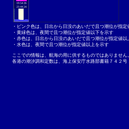
19:54
26
23:44
24
・ピンク色は、日出から日没のあいだで且つ潮位が指定
・黄緑色は、夜間で且つ潮位が指定値以下を示す
・赤色は、日出から日没のあいだで且つ潮位が指定値以
・水色は、夜間で且つ潮位が指定値以上を示す
ここでの情報は、航海の用に供するものではありません
各港の潮汐調和定数は、海上保安庁水路部書籍７４２号