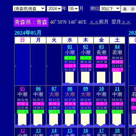
年
月 潮位
青森県：青森
＜＜
前月
翌月
＞＞
40ﾟ50'N 140ﾟ46'E
2024年05月
20
日
月
火
水
木
金
土
01
02
03
04
小潮
小潮
長潮
若潮
01:53
22
03:23
22
05:04
18
00:04
42
07:19
42
08:41
38
10:37
38
06:18
12
.
.
.
.
14:22
8
15:55
10
17:27
9
12:13
42
21:11
38
22:51
38
.
.
18:33
7
05
06
07
08
09
10
11
中潮
中潮
大潮
大潮
大潮
中潮
中潮
00:52
46
01:33
51
02:11
55
02:47
59
03:22
61
03:57
62
04:32
61
05:
07:12
5
07:58
-1
08:40
-6
09:20
-8
09:59
-9
10:39
-7
11:18
-3
11:
13:15
48
14:04
53
14:49
57
15:31
60
16:12
61
16:52
60
17:33
57
17:
19:26
6
20:11
6
20:53
6
21:32
8
22:12
11
22:50
14
23:30
17
23:
12
13
14
15
16
17
18