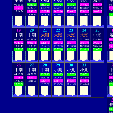
中潮
中潮
小潮
小潮
小潮
長潮
若潮
05:08
58
00:13
20
01:00
23
01:59
24
03:15
24
04:44
21
05:57
17
04:
11:58
0
05:47
54
06:29
49
07:22
44
08:37
39
10:33
37
12:05
40
11:
18:14
54
12:42
5
13:32
10
14:32
14
15:46
17
17:02
17
18:05
16
17:
.
.
18:58
50
19:48
46
20:49
43
22:05
42
23:19
43
.
.
23:
19
20
21
22
23
24
25
中潮
中潮
大潮
大潮
大潮
大潮
中潮
00:13
45
00:55
48
01:32
52
02:06
55
02:39
58
03:12
60
03:45
61
04:
06:49
12
07:30
8
08:08
5
08:43
2
09:17
1
09:51
0
10:25
0
10:
13:00
44
13:43
49
14:22
53
14:59
56
15:36
58
16:13
59
16:51
59
16:
18:56
15
19:40
15
20:20
15
20:57
16
21:33
17
22:10
19
22:47
21
22:
26
27
28
29
30
31
中潮
中潮
中潮
小潮
小潮
小潮
04:19
61
04:56
60
00:08
23
00:58
23
01:57
23
03:07
21
03:
11:01
1
11:40
2
05:37
58
06:26
54
07:24
50
08:38
46
10:
17:29
57
18:11
55
12:24
4
13:14
7
14:12
11
15:19
14
16:
23:25
22
.
.
18:55
52
19:45
50
20:41
49
21:46
49
22:
03:
09: