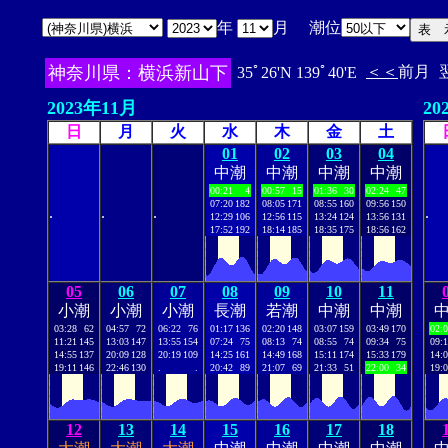
年
月 潮位
神奈川県：横浜新山下
＜＜
前月
35ﾟ26'N 139ﾟ40'E
2023年11月
20
日
月
火
水
木
金
土
01
02
03
04
中潮
中潮
中潮
中潮
00:21
4
00:57
15
01:36
30
02:24
47
07:20
182
08:05
171
08:55
160
09:56
150
.
.
.
.
12:29
106
12:56
115
13:24
124
13:56
131
17:52
192
18:14
185
18:35
175
18:56
162
05
06
07
08
09
10
11
小潮
小潮
小潮
長潮
若潮
中潮
中潮
03:28
62
04:57
72
06:22
76
01:17
136
02:20
148
03:07
159
03:49
170
02:
11:21
145
13:03
147
13:55
154
07:24
75
08:13
74
08:55
74
09:34
75
09:
14:55
137
20:09
128
20:19
109
14:25
161
14:49
168
15:11
174
15:33
179
14:
19:11
146
22:46
130
.
.
20:42
89
21:07
69
21:33
51
22:00
34
19:
12
13
14
15
16
17
18