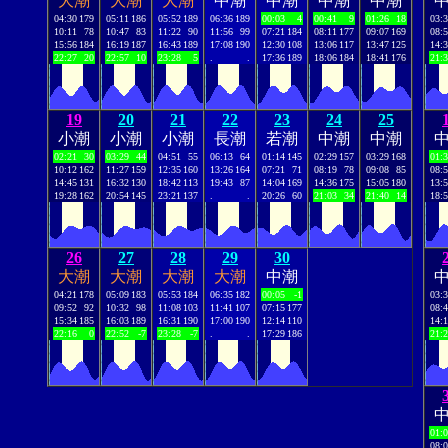
大潮
大潮
大潮
中潮
中潮
中潮
中潮
04:30
179
05:11
186
05:52
189
06:36
189
00:03
4
00:41
9
01:26
18
03:
10:11
78
10:47
83
11:22
90
11:56
99
07:21
184
08:11
177
09:07
169
08:
15:56
184
16:19
187
16:43
189
17:08
190
12:30
108
13:06
117
13:47
125
14:
22:27
20
22:57
10
23:28
5
.
.
17:36
189
18:06
184
18:41
176
21:
19
20
21
22
23
24
25
小潮
小潮
小潮
長潮
若潮
中潮
中潮
02:21
30
03:29
44
04:51
55
06:13
64
01:14
145
02:29
157
03:29
168
01:
10:12
162
11:27
159
12:35
160
13:26
164
07:21
71
08:19
78
09:08
85
08:
14:45
131
16:32
130
18:42
113
19:43
87
14:04
169
14:36
175
15:05
180
13:
19:28
162
20:54
145
23:21
137
.
.
20:26
60
21:03
34
21:40
14
18:
26
27
28
29
30
大潮
大潮
大潮
大潮
中潮
04:21
178
05:09
183
05:53
184
06:35
182
00:05
-1
03:
09:52
92
10:32
98
11:08
103
11:41
107
07:15
177
08:
15:34
185
16:03
189
16:31
190
17:00
190
12:14
110
14:
22:16
0
22:52
-7
23:28
-7
.
.
17:29
186
21:
01:
08: