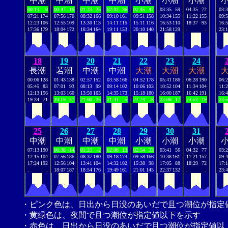
中潮
中潮
中潮
中潮
小潮
小潮
小潮
00:13
8
00:47
16
01:23
25
02:02
36
02:45
47
03:35
59
04:35
72
03:
07:21
174
07:56
170
08:32
166
09:10
161
09:51
158
10:34
155
11:22
155
09:
12:23
106
12:55
109
13:30
113
14:11
115
15:11
116
16:53
110
18:37
93
16:
17:36
179
18:04
172
18:34
164
19:11
153
20:10
140
21:58
129
.
.
23:
18
19
20
21
22
23
24
長潮
若潮
中潮
中潮
大潮
大潮
大潮
00:06
128
01:43
138
02:57
152
03:58
166
04:52
178
05:41
186
06:28
190
06:
05:45
83
07:01
93
08:13
99
09:14
102
10:06
103
10:52
104
11:34
104
11:
12:13
156
13:03
160
13:50
165
14:35
173
15:18
180
16:00
187
16:42
191
16:
19:34
71
20:19
47
21:00
25
21:41
5
22:24
-8
23:08
-17
23:52
-19
23:
25
26
27
28
29
30
31
中潮
中潮
中潮
中潮
小潮
小潮
小潮
07:13
190
00:38
-14
01:23
-2
02:08
13
02:54
33
03:41
56
04:32
77
03:
12:15
104
07:56
186
08:37
180
09:18
173
09:58
166
10:38
161
11:21
157
09:
17:24
192
12:56
104
13:41
104
14:32
102
15:38
98
17:05
88
18:29
72
17:
.
.
18:07
187
18:54
176
19:49
161
21:01
145
22:37
132
.
.
23:
・ピンク色は、日出から日没のあいだで且つ潮位が指定
・黄緑色は、夜間で且つ潮位が指定値以下を示す
・赤色は、日出から日没のあいだで且つ潮位が指定値以