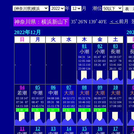
年
月 潮位
神奈川県：横浜新山下
＜＜
前月
35ﾟ26'N 139ﾟ40'E
2022年12月
20
日
月
火
水
木
金
土
01
02
03
小潮
小潮
長潮
04:31
54
05:47
67
00:59
137
00:
12:05
160
12:59
161
06:57
78
05:
.
.
.
.
18:15
110
19:26
87
13:41
164
12:
23:00
134
.
.
20:11
62
19:
04
05
06
07
08
09
10
若潮
中潮
中潮
大潮
大潮
大潮
大潮
02:18
147
03:18
157
04:08
166
04:52
172
05:32
176
06:09
177
06:45
177
06:
07:56
87
08:47
93
09:31
98
10:10
101
10:46
102
11:19
103
11:52
104
11:
14:15
169
14:45
174
15:15
178
15:43
182
16:12
184
16:41
184
17:08
183
17:
20:49
40
21:25
22
21:59
9
22:32
2
23:05
0
23:39
2
.
.
.
11
12
13
14
15
16
17