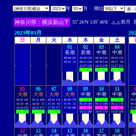
年
月 潮位
神奈川県：横浜新山下
＜＜
前月
35ﾟ26'N 139ﾟ40'E
2023年03月
20
日
月
火
水
木
金
土
01
02
03
04
長潮
若潮
中潮
中潮
09:04
141
04:40
134
04:26
143
04:41
152
19:19
53
08:51
128
09:30
114
09:57
99
.
.
.
.
.
.
12:07
130
14:23
139
15:17
151
.
.
20:29
44
21:19
34
21:58
25
05
06
07
08
09
10
11
大潮
大潮
大潮
大潮
中潮
中潮
中潮
05:01
161
05:21
168
05:41
174
06:00
178
00:00
16
00:28
25
00:55
38
03:
10:23
85
10:50
72
11:16
61
11:41
51
06:18
180
06:35
180
06:52
178
09:
15:56
162
16:31
171
17:05
177
17:38
180
12:07
43
12:33
36
13:00
31
15:
22:32
17
23:03
13
23:32
12
.
.
18:11
180
18:47
176
19:26
169
21:
12
13
14
15
16
17
18