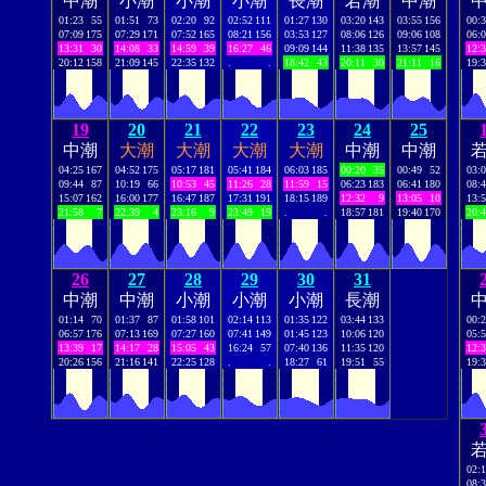
中潮
小潮
小潮
小潮
長潮
若潮
中潮
01:23
55
01:51
73
02:20
92
02:52
111
01:27
130
03:20
143
03:55
156
00:
07:09
175
07:29
171
07:52
165
08:21
156
03:53
127
08:06
126
09:06
108
06:
13:31
30
14:08
33
14:59
39
16:27
46
09:09
144
11:38
135
13:57
145
12:
20:12
158
21:09
145
22:35
132
.
.
18:42
43
20:11
30
21:11
16
19:
19
20
21
22
23
24
25
中潮
大潮
大潮
大潮
大潮
中潮
中潮
04:25
167
04:52
175
05:17
181
05:41
184
06:03
185
00:20
35
00:49
52
03:
09:44
87
10:19
66
10:53
45
11:26
28
11:59
15
06:23
183
06:41
180
08:
15:07
162
16:00
177
16:47
187
17:31
191
18:15
189
12:32
9
13:05
10
13:
21:58
7
22:39
4
23:16
9
23:49
19
.
.
18:57
181
19:40
170
20:
26
27
28
29
30
31
中潮
中潮
小潮
小潮
小潮
長潮
01:14
70
01:37
87
01:58
101
02:14
113
01:35
122
03:44
133
00:
06:57
176
07:13
169
07:27
160
07:41
149
01:45
123
10:06
120
05:
13:39
17
14:17
28
15:05
43
16:24
57
07:40
136
11:35
120
12:
20:26
156
21:16
141
22:25
128
.
.
18:27
61
19:51
55
19:
02:
08: