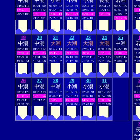
中潮
中潮
小潮
小潮
小潮
長潮
若潮
04:55
116
00:21
90
01:09
92
02:52
91
05:31
84
06:31
72
00:27
106
04:
12:36
-3
05:23
112
05:54
105
06:38
96
08:15
86
10:21
81
07:07
59
11:
20:27
104
13:19
4
14:07
14
15:01
24
16:05
33
17:12
40
12:08
82
19:
.
.
21:28
101
22:27
100
23:16
101
23:55
103
.
.
18:13
46
23:
19
20
21
22
23
24
25
中潮
中潮
大潮
大潮
大潮
大潮
中潮
00:57
109
01:26
112
01:53
114
02:20
116
02:45
117
03:09
118
03:32
119
06:
07:40
46
08:12
33
08:45
21
09:17
10
09:50
2
10:25
-4
11:00
-7
11:
13:29
89
14:31
96
15:24
103
16:13
109
17:02
113
17:50
115
18:39
115
16:
19:06
51
19:54
56
20:37
62
21:17
69
21:53
77
22:28
84
23:00
90
23:
26
27
28
29
30
31
中潮
中潮
中潮
小潮
小潮
小潮
03:57
120
04:26
119
00:12
97
01:05
96
02:28
91
04:12
82
03:
11:38
-8
12:19
-4
05:02
117
05:51
111
07:06
103
08:52
96
10:
19:29
113
20:21
111
13:05
1
13:56
11
14:56
22
16:05
34
18:
23:33
95
.
.
21:12
108
22:00
106
22:42
105
23:20
106
22:
04:
10: