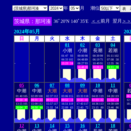
年
月 潮位
茨城県：那珂湊
＜＜
前月
翌月
＞
36ﾟ20'N 140ﾟ35'E
2024年05月
20
日
月
火
水
木
金
土
01
02
03
04
小潮
小潮
長潮
若潮
01:47
93
00:00
98
00:39
99
01:11
102
06:33
102
04:48
89
06:19
75
07:08
58
.
.
.
.
15:23
14
08:27
93
10:49
91
12:35
96
.
.
16:48
20
18:06
25
19:11
30
05
06
07
08
09
10
11
中潮
中潮
大潮
大潮
大潮
中潮
中潮
01:40
105
02:09
108
02:37
112
03:06
115
03:33
118
04:01
119
04:28
119
06:
07:50
40
08:31
22
09:12
7
09:52
-3
10:33
-10
11:13
-12
11:54
-9
12:
13:55
105
15:00
112
15:57
117
16:51
119
17:43
117
18:36
113
19:30
109
18:
20:04
37
20:50
44
21:32
54
22:09
63
22:43
72
23:15
80
23:46
86
.
12
13
14
15
16
17
18