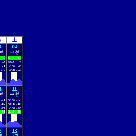
金
土
3
04
潮
中潮
5
01:43
17
173
08:33
169
94
14:09
90
171
19:38
162
0
11
潮
中潮
134
04:09
147
115
08:49
118
156
14:05
160
34
21:34
18
7
18