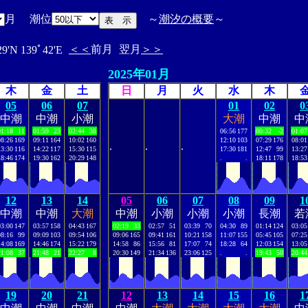
月 潮位
～
潮汐の概要
～
＜＜
前月
翌月
＞＞
29'N 139ﾟ42'E
2025年01月
木
金
土
日
月
火
水
木
05
06
07
01
02
0
中潮
中潮
小潮
大潮
中潮
中
01:18
11
01:59
23
02:44
38
06:56
177
00:32
-2
01:07
08:26
169
09:11
164
10:02
160
12:10
103
07:29
176
08:01
.
.
.
13:30
116
14:22
117
15:30
115
17:30
181
12:47
99
13:27
18:46
174
19:30
162
20:29
148
.
.
18:11
178
18:53
12
13
14
05
06
07
08
09
1
中潮
中潮
大潮
中潮
小潮
小潮
小潮
長潮
若
03:00
147
03:57
158
04:43
167
02:19
33
02:57
51
03:39
70
04:30
89
01:14
124
03:05
08:16
99
09:09
103
09:54
106
09:06
165
09:41
161
10:21
158
11:07
155
05:45
105
07:25
14:08
169
14:46
174
15:22
179
14:58
86
15:56
81
17:07
74
18:28
64
12:03
154
13:05
21:08
37
21:48
21
22:27
8
20:30
149
21:34
136
23:06
125
.
.
19:43
50
20:44
19
20
21
12
13
14
15
16
1