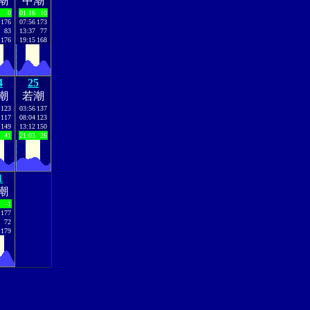
潮
中潮
0
01:16
10
176
07:56
173
83
13:37
77
176
19:15
168
4
25
潮
若潮
123
03:56
137
117
08:04
123
149
13:12
150
41
21:03
26
1
潮
-1
177
72
179