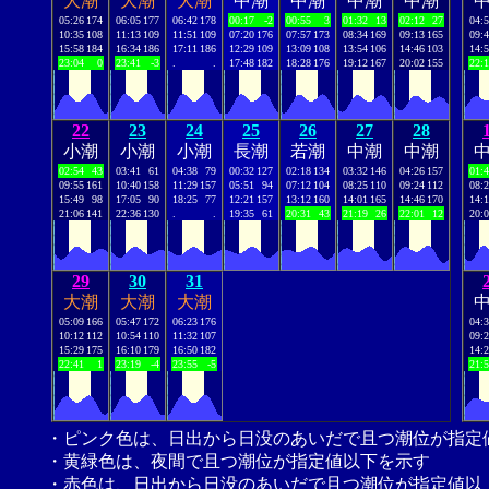
大潮
大潮
大潮
中潮
中潮
中潮
中潮
05:26
174
06:05
177
06:42
178
00:17
-2
00:55
3
01:32
13
02:12
27
04:
10:35
108
11:13
109
11:51
109
07:20
176
07:57
173
08:34
169
09:13
165
09:
15:58
184
16:34
186
17:11
186
12:29
109
13:09
108
13:54
106
14:46
103
14:
23:04
0
23:41
-3
.
.
17:48
182
18:28
176
19:12
167
20:02
155
22:
22
23
24
25
26
27
28
小潮
小潮
小潮
長潮
若潮
中潮
中潮
02:54
43
03:41
61
04:38
79
00:32
127
02:18
134
03:32
146
04:26
157
01:
09:55
161
10:40
158
11:29
157
05:51
94
07:12
104
08:25
110
09:24
112
08:
15:49
98
17:05
90
18:25
77
12:21
157
13:12
160
14:01
165
14:46
170
14:
21:06
141
22:36
130
.
.
19:35
61
20:31
43
21:19
26
22:01
12
20:
29
30
31
大潮
大潮
大潮
05:09
166
05:47
172
06:23
176
04:
10:12
112
10:54
110
11:32
107
09:
15:29
175
16:10
179
16:50
182
14:
22:41
1
23:19
-4
23:55
-5
21:
・ピンク色は、日出から日没のあいだで且つ潮位が指定
・黄緑色は、夜間で且つ潮位が指定値以下を示す
・赤色は、日出から日没のあいだで且つ潮位が指定値以