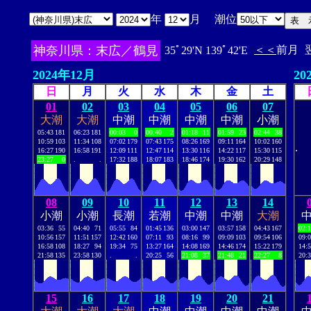
年
月 潮位
神奈川県：末広／鶴見
＜＜
前月
35ﾟ29'N 139ﾟ42'E
2024年12月
20
日
月
火
水
木
金
土
01
02
03
04
05
06
07
大潮
大潮
中潮
中潮
中潮
中潮
小潮
05:43
181
06:23
181
00:03
0
00:40
2
01:18
11
01:59
23
02:44
38
10:59
103
11:34
108
07:02
179
07:43
175
08:26
169
09:11
164
10:02
160
.
16:27
190
16:58
191
12:09
111
12:47
114
13:30
116
14:22
117
15:30
115
23:27
0
.
.
17:32
188
18:07
183
18:46
174
19:30
162
20:29
148
08
09
10
11
12
13
14
小潮
小潮
長潮
若潮
中潮
中潮
大潮
03:36
55
04:40
71
05:55
84
01:45
136
03:00
147
03:57
158
04:43
167
02:
10:56
157
11:51
157
12:42
160
07:11
93
08:16
99
09:09
103
09:54
106
09:
16:58
108
18:27
94
19:34
75
13:27
164
14:08
169
14:46
174
15:22
179
14:
21:58
135
23:58
130
.
.
20:25
56
21:08
37
21:48
21
22:27
8
20:
15
16
17
18
19
20
21