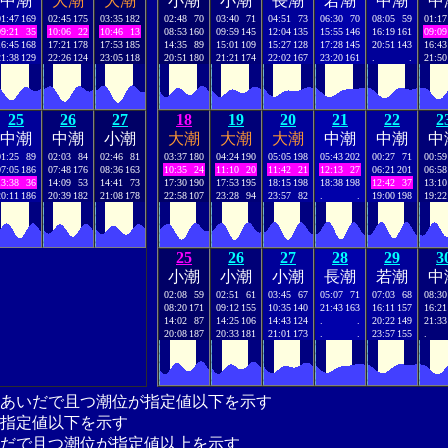
中潮
大潮
大潮
小潮
小潮
長潮
若潮
中潮
中
01:47
169
02:45
175
03:35
182
02:48
70
03:40
71
04:51
73
06:30
70
08:05
59
01:17
09:21
35
10:06
22
10:46
13
08:53
160
09:59
145
12:04
135
15:55
146
16:19
161
09:09
16:45
168
17:21
178
17:53
185
14:35
89
15:01
109
15:27
128
17:28
145
20:51
143
16:43
21:38
129
22:26
124
23:05
118
20:51
180
21:21
174
22:02
167
23:20
161
.
.
21:50
25
26
27
18
19
20
21
22
2
中潮
中潮
小潮
大潮
大潮
大潮
中潮
中潮
中
01:25
89
02:03
84
02:46
81
03:37
180
04:24
190
05:05
198
05:43
202
00:27
71
00:59
07:05
186
07:48
176
08:36
163
10:35
24
11:10
20
11:42
21
12:13
27
06:21
201
06:58
13:38
36
14:09
53
14:41
73
17:30
190
17:53
195
18:15
198
18:38
198
12:42
37
13:10
20:11
186
20:39
182
21:08
178
22:58
107
23:28
94
23:57
82
.
.
19:00
198
19:22
25
26
27
28
29
3
小潮
小潮
小潮
長潮
若潮
中
02:08
59
02:51
61
03:45
67
05:07
71
07:03
68
08:30
08:20
171
09:12
155
10:35
140
21:43
163
16:11
157
16:21
14:02
87
14:25
106
14:43
124
.
.
20:22
149
21:33
20:08
187
20:33
181
21:01
173
.
.
23:57
155
.
あいだで且つ潮位が指定値以下を示す
指定値以下を示す
だで且つ潮位が指定値以上を示す