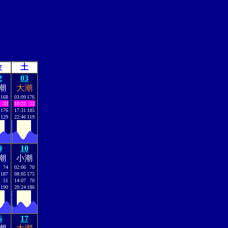
金
土
2
03
潮
大潮
168
03:09
176
33
10:22
22
176
17:31
185
129
22:46
119
9
10
潮
小潮
74
02:06
70
187
08:05
175
51
14:07
70
190
20:24
186
6
17