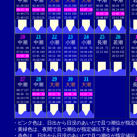
中潮
中潮
大潮
大潮
大潮
中潮
中潮
01:28
163
02:44
171
03:39
181
04:25
190
05:07
197
00:03
86
00:34
77
07:
09:13
43
10:00
31
10:39
22
11:14
18
11:47
18
05:46
200
06:24
199
16:
16:44
173
17:11
183
17:36
190
18:01
194
18:24
197
12:19
24
12:49
34
21:
21:49
132
22:29
121
23:02
109
23:33
97
.
.
18:48
197
19:11
196
.
20
21
22
23
24
25
26
中潮
中潮
小潮
小潮
小潮
長潮
若潮
01:06
69
01:40
65
02:18
64
03:02
66
03:59
70
05:24
72
07:14
67
00:
07:02
194
07:41
184
08:25
170
09:19
154
10:44
140
22:12
162
16:04
156
06:
13:18
48
13:45
65
14:12
84
14:38
104
15:01
123
.
.
20:12
147
12:
19:34
193
19:58
190
20:22
185
20:49
179
21:21
171
.
.
.
.
18:
27
28
29
30
31
中潮
中潮
大潮
大潮
大潮
00:17
157
02:08
162
03:15
174
04:04
186
04:46
196
06:
08:36
55
09:30
42
10:12
32
10:48
26
11:21
25
15:
16:24
170
16:46
180
17:09
188
17:31
194
17:53
198
21:
21:32
136
22:10
123
22:40
108
23:09
94
23:37
80
23:
・ピンク色は、日出から日没のあいだで且つ潮位が指定
・黄緑色は、夜間で且つ潮位が指定値以下を示す
・赤色は、日出から日没のあいだで且つ潮位が指定値以