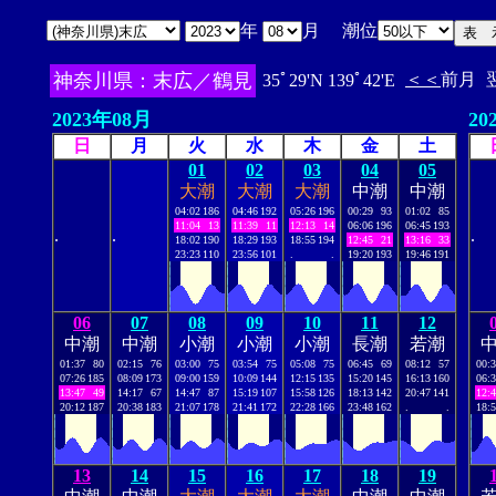
年
月 潮位
神奈川県：末広／鶴見
＜＜
前月
35ﾟ29'N 139ﾟ42'E
2023年08月
20
日
月
火
水
木
金
土
01
02
03
04
05
大潮
大潮
大潮
中潮
中潮
04:02
186
04:46
192
05:26
196
00:29
93
01:02
85
11:04
13
11:39
11
12:13
14
06:06
196
06:45
193
.
.
.
18:02
190
18:29
193
18:55
194
12:45
21
13:16
33
23:23
110
23:56
101
.
.
19:20
193
19:46
191
06
07
08
09
10
11
12
中潮
中潮
小潮
小潮
小潮
長潮
若潮
01:37
80
02:15
76
03:00
75
03:54
75
05:08
75
06:45
69
08:12
57
00:
07:26
185
08:09
173
09:00
159
10:09
144
12:15
135
15:20
145
16:13
160
06:
13:47
49
14:17
67
14:47
87
15:19
107
15:58
126
18:13
142
20:47
141
12:
20:12
187
20:38
183
21:07
178
21:41
172
22:28
166
23:48
162
.
.
18:
13
14
15
16
17
18
19