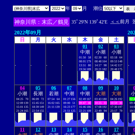
年
月 潮位
神奈川県：末広／鶴見
＜＜
前月
35ﾟ29'N 139ﾟ42'E
2022年09月
20
日
月
火
水
木
金
土
01
02
03
中潮
小潮
小潮
01:50
58
02:30
60
03:18
64
08:01
179
08:48
164
09:53
148
.
.
.
.
.
13:51
80
14:17
98
14:42
117
19:56
189
20:21
182
20:48
175
04
05
06
07
08
09
10
小潮
長潮
若潮
中潮
中潮
大潮
大潮
04:25
70
06:09
72
07:54
64
01:27
156
02:49
167
03:43
180
04:26
192
02:
12:09
139
15:45
151
16:02
165
09:00
51
09:47
40
10:25
33
10:59
30
09:
15:01
135
18:39
149
21:11
139
16:23
177
16:46
186
17:08
192
17:30
197
14:
21:24
165
22:54
155
.
.
21:51
125
22:21
109
22:49
94
23:17
79
19:
11
12
13
14
15
16
17