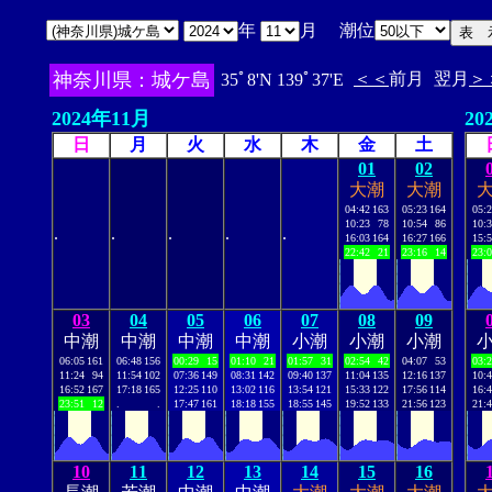
年
月 潮位
神奈川県：城ケ島
＜＜
前月
翌月
＞
35ﾟ8'N 139ﾟ37'E
2024年11月
20
日
月
火
水
木
金
土
01
02
大潮
大潮
04:42
163
05:23
164
05:
10:23
78
10:54
86
10:
.
.
.
.
.
16:03
164
16:27
166
15:
22:42
21
23:16
14
23:
03
04
05
06
07
08
09
中潮
中潮
中潮
中潮
小潮
小潮
小潮
06:05
161
06:48
156
00:29
15
01:10
21
01:57
31
02:54
42
04:07
53
03:
11:24
94
11:54
102
07:36
149
08:31
142
09:40
137
11:04
135
12:16
137
10:
16:52
167
17:18
165
12:25
110
13:02
116
13:54
121
15:33
122
17:56
114
16:
23:51
12
.
.
17:47
161
18:18
155
18:55
145
19:52
133
21:56
123
21:
10
11
12
13
14
15
16