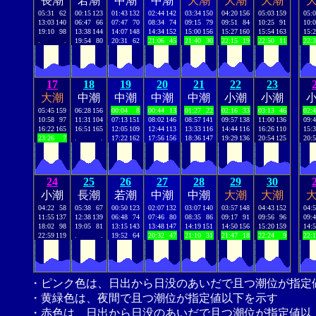
長潮
若潮
中潮
中潮
大潮
大潮
大潮
05:31
62
00:15
123
01:43
132
02:44
142
03:34
150
04:20
156
05:03
159
05:
13:03
140
06:47
66
07:47
70
08:34
74
09:15
79
09:51
84
10:25
91
10:
19:10
98
13:38
144
14:07
148
14:34
152
15:00
156
15:27
160
15:54
163
15:
.
.
19:54
80
20:31
62
21:06
45
21:40
30
22:15
19
22:50
11
22:
17
18
19
20
21
22
23
大潮
中潮
中潮
中潮
中潮
小潮
小潮
05:45
159
06:28
156
00:04
8
00:44
13
01:27
22
02:16
33
03:13
46
02:
10:58
97
11:31
104
07:13
151
08:02
146
08:57
141
09:57
138
11:00
136
09:
16:22
165
16:51
165
12:05
109
12:44
113
13:33
116
14:44
116
16:26
110
15:
23:26
7
.
.
17:22
162
17:56
156
18:36
147
19:29
136
20:54
125
20:
24
25
26
27
28
29
30
小潮
長潮
若潮
中潮
中潮
大潮
大潮
04:22
58
05:38
67
00:50
123
02:07
132
03:07
140
03:57
148
04:43
152
04:
11:55
137
12:38
139
06:48
74
07:46
80
08:35
86
09:17
91
09:56
96
09:
18:02
98
19:05
81
13:15
143
13:48
147
14:19
151
14:50
156
15:20
159
14:
22:59
119
.
.
19:52
64
20:32
47
21:10
31
21:47
18
22:24
9
22:
・ピンク色は、日出から日没のあいだで且つ潮位が指定
・黄緑色は、夜間で且つ潮位が指定値以下を示す
・赤色は、日出から日没のあいだで且つ潮位が指定値以