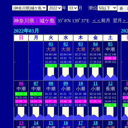
年
月 潮位
神奈川県：城ケ島
＜＜
前月
翌月
＞
35ﾟ8'N 139ﾟ37'E
2022年03月
20
日
月
火
水
木
金
土
01
02
03
04
05
大潮
大潮
大潮
大潮
中潮
04:40
140
05:04
144
05:27
145
05:50
146
06:12
146
10:01
84
10:32
73
11:03
62
11:34
51
12:06
43
.
.
.
15:20
141
16:06
148
16:49
153
17:29
154
18:09
152
22:15
8
22:51
8
23:24
12
23:55
20
.
.
06
07
08
09
10
11
12
中潮
中潮
中潮
小潮
小潮
小潮
長潮
00:25
30
00:55
44
01:23
58
01:51
73
02:19
88
02:52
102
02:41
114
05:
06:35
145
06:57
143
07:21
140
07:46
137
08:13
132
08:49
126
05:32
112
11:
12:39
37
13:16
34
13:57
33
14:46
36
15:52
39
17:23
41
10:04
119
18:
18:50
146
19:34
136
20:25
125
21:34
113
23:40
106
.
.
19:01
36
23:
13
14
15
16
17
18
19