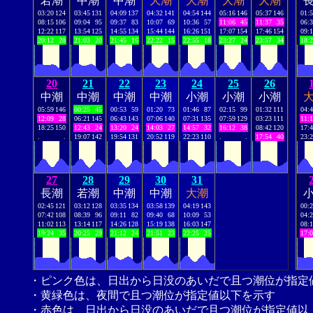
若潮
中潮
中潮
大潮
大潮
大潮
大潮
03:20
124
03:45
131
04:09
137
04:32
141
04:54
144
05:16
146
05:37
146
01:
08:15
106
09:04
95
09:37
83
10:07
69
10:36
57
11:06
45
11:37
35
06:
12:22
117
13:54
125
14:55
134
15:44
144
16:26
151
17:07
154
17:46
154
09:
20:12
28
21:03
20
21:45
16
22:22
15
22:55
18
23:27
24
23:57
34
18:
20
21
22
23
24
25
26
中潮
中潮
中潮
中潮
小潮
小潮
小潮
05:59
146
00:25
45
00:53
59
01:20
73
01:46
87
02:15
99
01:32
111
04:
12:09
28
06:21
145
06:43
143
07:06
140
07:31
135
07:59
129
03:23
111
11:
18:25
150
12:43
24
13:20
24
14:03
27
14:57
32
16:12
38
08:42
120
17:
.
.
19:07
142
19:54
131
20:52
119
22:23
110
.
.
17:54
40
23:
27
28
29
30
31
長潮
若潮
中潮
中潮
大潮
02:45
121
03:12
128
03:35
134
03:58
139
04:19
143
00:
07:42
108
08:39
96
09:11
82
09:40
68
10:09
53
04:
11:02
113
13:14
117
14:26
128
15:19
138
16:03
147
08:
19:24
35
20:25
29
21:12
24
21:51
23
22:25
25
17:
・ピンク色は、日出から日没のあいだで且つ潮位が指定
・黄緑色は、夜間で且つ潮位が指定値以下を示す
・赤色は、日出から日没のあいだで且つ潮位が指定値以