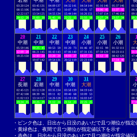
若潮
中潮
中潮
大潮
大潮
大潮
大潮
03:20
124
03:45
131
04:09
137
04:32
141
04:54
144
05:16
146
05:37
146
01:
08:15
106
09:04
95
09:37
83
10:07
69
10:36
57
11:06
45
11:37
35
06:
12:22
117
13:54
125
14:55
134
15:44
144
16:26
151
17:07
154
17:46
154
09:
20:12
28
21:03
20
21:45
16
22:22
15
22:55
18
23:27
24
23:57
34
18:
20
21
22
23
24
25
26
中潮
中潮
中潮
中潮
小潮
小潮
小潮
05:59
146
00:25
45
00:53
59
01:20
73
01:46
87
02:15
99
01:32
111
04:
12:09
28
06:21
145
06:43
143
07:06
140
07:31
135
07:59
129
03:23
111
11:
18:25
150
12:43
24
13:20
24
14:03
27
14:57
32
16:12
38
08:42
120
17:
.
.
19:07
142
19:54
131
20:52
119
22:23
110
.
.
17:54
40
23:
27
28
29
30
31
長潮
若潮
中潮
中潮
大潮
02:45
121
03:12
128
03:35
134
03:58
139
04:19
143
00:
07:42
108
08:39
96
09:11
82
09:40
68
10:09
53
04:
11:02
113
13:14
117
14:26
128
15:19
138
16:03
147
08:
19:24
35
20:25
29
21:12
24
21:51
23
22:25
25
17:
・ピンク色は、日出から日没のあいだで且つ潮位が指定
・黄緑色は、夜間で且つ潮位が指定値以下を示す
・赤色は、日出から日没のあいだで且つ潮位が指定値以