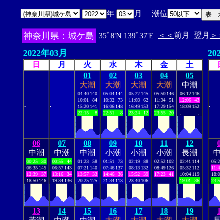
年
月 潮位
神奈川県：城ケ島
＜＜
前月
翌月
＞
35ﾟ8'N 139ﾟ37'E
2022年03月
20
日
月
火
水
木
金
土
01
02
03
04
05
大潮
大潮
大潮
大潮
中潮
04:40
140
05:04
144
05:27
145
05:50
146
06:12
146
10:01
84
10:32
73
11:03
62
11:34
51
12:06
43
.
.
.
15:20
141
16:06
148
16:49
153
17:29
154
18:09
152
22:15
8
22:51
8
23:24
12
23:55
20
.
.
06
07
08
09
10
11
12
中潮
中潮
中潮
小潮
小潮
小潮
長潮
00:25
30
00:55
44
01:23
58
01:51
73
02:19
88
02:52
102
02:41
114
05:
06:35
145
06:57
143
07:21
140
07:46
137
08:13
132
08:49
126
05:32
112
11:
12:39
37
13:16
34
13:57
33
14:46
36
15:52
39
17:23
41
10:04
119
18:
18:50
146
19:34
136
20:25
125
21:34
113
23:40
106
.
.
19:01
36
23:
13
14
15
16
17
18
19