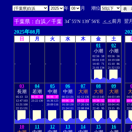
年
月 潮位
千葉県：白浜／千葉
＜＜
前月
翌
34ﾟ55'N 139ﾟ56'E
2025年08月
20
日
月
火
水
木
金
土
01
02
小潮
小潮
02:56
58
03:56
56
09:01
119
10:19
108
.
.
.
.
.
.
14:43
71
15:10
86
21:01
134
21:32
133
03
04
05
06
07
08
09
長潮
若潮
中潮
中潮
大潮
大潮
大潮
05:13
53
06:45
47
08:06
37
00:53
131
02:12
136
03:13
143
04:03
149
04:
12:47
103
23:22
130
16:36
123
09:06
26
09:53
17
10:34
12
11:10
10
10:
15:31
100
.
.
20:09
116
16:58
130
17:20
136
17:42
139
18:04
141
17:
22:15
131
.
.
.
.
21:24
111
22:08
104
22:43
95
23:15
85
22:
10
11
12
13
14
15
16