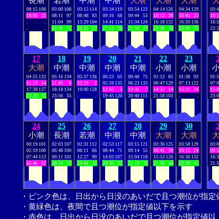
長潮
若潮
中潮
中潮
大潮
大潮
大潮
08:15
108
03:00
108
03:15
114
03:34
119
03:54
123
04:14
126
04:34
129
03:
18:00
33
08:11
97
08:48
83
09:16
68
09:44
53
10:13
38
10:43
25
10:
.
.
11:04
99
13:29
104
14:41
114
15:34
124
16:18
132
16:59
136
16:
.
.
19:31
31
20:32
27
21:18
26
21:56
27
22:30
30
23:00
37
22:
17
18
19
20
21
22
23
大潮
中潮
中潮
中潮
中潮
小潮
小潮
04:55
132
05:16
134
05:37
136
00:23
65
00:48
75
01:12
85
01:38
93
01:
11:13
14
11:45
6
12:19
2
05:59
135
06:23
133
06:47
129
07:13
122
07:
17:38
137
18:18
134
19:00
128
12:55
3
13:35
7
14:22
14
15:22
24
15:
23:29
45
23:56
55
.
.
19:45
120
20:40
111
21:58
103
.
.
23:
24
25
26
27
28
29
30
小潮
長潮
若潮
中潮
中潮
大潮
大潮
00:19
101
02:03
107
02:31
112
02:53
117
03:15
121
03:36
125
03:58
129
03:
02:19
100
06:48
100
08:11
86
08:44
71
09:14
55
09:45
39
10:15
24
09:
07:44
113
09:11
101
12:27
99
14:03
107
15:04
118
15:53
126
16:36
132
16:
16:46
32
18:24
35
19:41
35
20:36
35
21:19
36
21:56
40
22:29
45
21:
・ピンク色は、日出から日没のあいだで且つ潮位が指定
・黄緑色は、夜間で且つ潮位が指定値以下を示す
・赤色は、日出から日没のあいだで且つ潮位が指定値以