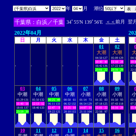
年
月 潮位
千葉県：白浜／千葉
＜＜
前月
翌
34ﾟ55'N 139ﾟ56'E
2022年04月
20
日
月
火
水
木
金
土
01
02
大潮
大潮
04:50
127
05:09
129
04:
10:40
40
11:10
28
10:
.
.
.
.
.
16:42
136
17:22
139
17:
23:01
22
23:31
29
22:
03
04
05
06
07
08
09
中潮
中潮
中潮
中潮
小潮
小潮
小潮
05:29
131
05:50
132
00:25
49
00:50
61
01:14
73
01:35
83
01:50
93
02:
11:40
18
12:13
12
06:11
133
06:32
132
06:54
129
07:18
125
07:43
118
07:
18:01
137
18:40
133
12:47
9
13:25
10
14:07
14
15:01
22
16:16
29
15:
23:59
39
.
.
19:22
125
20:10
115
21:11
104
22:56
97
.
.
.
10
11
12
13
14
15
16