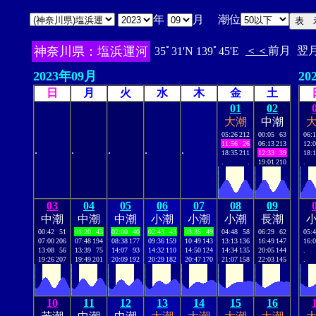
年
月 潮位
神奈川県：塩浜運河
＜＜
前月
翌
35ﾟ31'N 139ﾟ45'E
2023年09月
20
日
月
火
水
木
金
土
01
02
大潮
中潮
05:26
212
00:05
63
06:
11:56
26
06:13
213
12:
.
.
.
.
.
18:35
211
12:33
39
18:
.
.
19:01
210
.
03
04
05
06
07
08
09
中潮
中潮
中潮
小潮
小潮
小潮
長潮
00:42
51
01:20
43
02:00
40
02:43
43
03:35
49
04:48
58
06:29
62
05:
07:00
206
07:48
194
08:38
177
09:36
159
10:49
143
13:13
136
16:49
147
16:
13:08
56
13:39
75
14:07
93
14:32
110
14:50
124
14:34
135
20:05
144
.
19:26
207
19:49
201
20:09
192
20:29
182
20:47
170
21:07
158
22:03
145
.
10
11
12
13
14
15
16