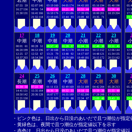
若潮
中潮
中潮
大潮
大潮
大潮
大潮
07:55
59
02:07
146
03:19
160
04:05
174
04:43
185
05:16
194
05:48
198
05:
16:27
156
08:56
54
09:42
49
10:21
46
10:55
44
11:26
45
11:56
49
11:
21:30
131
16:41
166
16:59
176
17:19
186
17:39
195
18:00
201
18:19
204
17:
.
.
21:55
118
22:19
105
22:44
93
23:09
82
23:35
71
.
.
23:
17
18
19
20
21
22
23
中潮
中潮
中潮
中潮
小潮
小潮
小潮
00:01
61
00:28
51
00:57
43
01:28
37
02:04
35
02:48
38
03:51
45
03:
06:20
199
06:53
196
07:30
188
08:12
178
09:04
165
10:13
152
12:06
144
12:
12:25
57
12:53
67
13:21
79
13:48
92
14:17
107
14:48
121
15:34
135
15:
18:37
203
18:54
200
19:11
195
19:29
189
19:49
181
20:15
172
20:53
162
20:
24
25
26
27
28
29
30
長潮
若潮
中潮
中潮
大潮
大潮
大潮
05:34
50
07:22
47
01:11
151
02:49
169
03:51
189
04:42
204
05:28
213
05:
14:41
151
15:35
164
08:36
39
09:32
33
10:18
32
10:59
38
11:35
48
11:
18:50
142
20:36
128
16:07
177
16:35
189
17:02
200
17:28
208
17:53
213
17:
22:21
150
.
.
21:22
109
21:59
88
22:34
67
23:09
48
23:43
33
23:
・ピンク色は、日出から日没のあいだで且つ潮位が指定
・黄緑色は、夜間で且つ潮位が指定値以下を示す
・赤色は、日出から日没のあいだで且つ潮位が指定値以