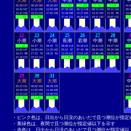
大潮
大潮
大潮
中潮
中潮
中潮
中潮
05:39
157
06:20
160
06:59
161
00:19
-4
00:57
1
01:36
11
02:17
23
05:
10:42
107
11:23
108
12:03
109
07:38
160
08:15
158
08:53
154
09:31
150
09:
15:47
158
16:23
159
17:01
158
12:44
108
13:27
105
14:15
102
15:10
96
14:
23:03
-2
23:41
-5
.
.
17:41
155
18:24
150
19:11
142
20:07
132
22:
22
23
24
25
26
27
28
小潮
小潮
小潮
長潮
若潮
中潮
中潮
03:00
39
03:47
55
04:43
72
00:46
114
02:28
121
03:42
132
04:37
142
01:
10:09
147
10:49
144
11:32
143
05:51
87
07:10
98
08:24
105
09:26
108
08:
16:13
88
17:23
78
18:33
65
12:16
142
13:01
143
13:46
146
14:31
149
14:
21:18
122
22:52
114
.
.
19:34
50
20:27
34
21:14
20
21:58
8
20:
29
30
31
大潮
大潮
大潮
05:22
151
06:02
156
06:38
159
04:
10:18
109
11:03
109
11:44
106
09:
15:15
152
15:57
154
16:40
155
14:
22:38
0
23:17
-5
23:56
-6
21:
・ピンク色は、日出から日没のあいだで且つ潮位が指定
・黄緑色は、夜間で且つ潮位が指定値以下を示す
・赤色は、日出から日没のあいだで且つ潮位が指定値以