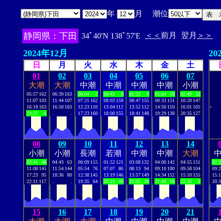
年
月 潮位
静岡県：下田
＜＜
前月
翌月
＞＞
34ﾟ40'N 138ﾟ57'E
2024年12月
20
日
月
火
水
木
金
土
01
02
03
04
05
06
07
大潮
大潮
中潮
中潮
中潮
中潮
小潮
05:57
162
06:39
163
00:04
-2
00:42
0
01:22
8
02:04
19
02:49
32
11:07
103
11:44
107
07:21
162
08:03
159
08:47
155
09:33
151
10:20
147
.
16:18
163
16:50
163
12:23
110
13:04
112
13:52
112
14:50
110
16:01
105
23:27
-1
.
.
17:23
160
18:00
155
18:41
148
19:29
138
20:35
127
08
09
10
11
12
13
14
小潮
小潮
長潮
若潮
中潮
中潮
大潮
03:41
48
04:43
63
00:09
115
01:52
121
03:08
132
04:06
142
04:55
151
02:
11:08
145
11:54
144
05:54
76
07:07
86
08:13
94
09:10
100
09:58
104
09:
17:23
95
18:36
80
12:38
145
13:19
146
13:57
149
14:34
152
15:10
155
15:
22:11
117
.
.
19:35
64
20:23
46
21:05
30
21:46
16
22:25
5
20:
15
16
17
18
19
20
21