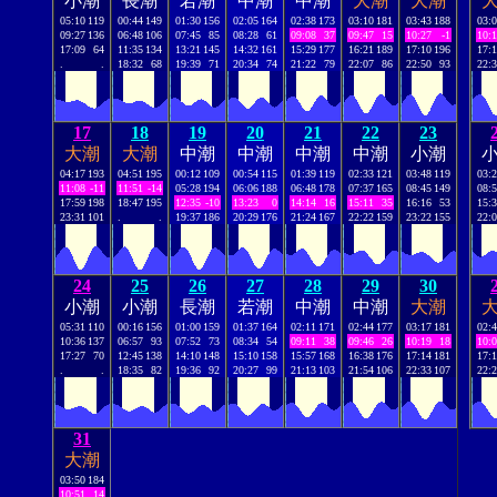
小潮
長潮
若潮
中潮
中潮
大潮
大潮
05:10
119
00:44
149
01:30
156
02:05
164
02:38
173
03:10
181
03:43
188
03:
09:27
136
06:48
106
07:45
85
08:28
61
09:08
37
09:47
15
10:27
-1
10:
17:09
64
11:35
134
13:21
145
14:32
161
15:29
177
16:21
189
17:10
196
17:
.
.
18:32
68
19:39
71
20:34
74
21:22
79
22:07
86
22:50
93
22:
17
18
19
20
21
22
23
大潮
大潮
中潮
中潮
中潮
中潮
小潮
04:17
193
04:51
195
00:12
109
00:54
115
01:39
119
02:33
121
03:48
119
03:
11:08
-11
11:51
-14
05:28
194
06:06
188
06:48
178
07:37
165
08:45
149
08:
17:59
198
18:47
195
12:35
-10
13:23
0
14:14
16
15:11
35
16:16
53
15:
23:31
101
.
.
19:37
186
20:29
176
21:24
167
22:22
159
23:22
155
22:
24
25
26
27
28
29
30
小潮
小潮
長潮
若潮
中潮
中潮
大潮
05:31
110
00:16
156
01:00
159
01:37
164
02:11
171
02:44
177
03:17
181
02:
10:36
137
06:57
93
07:52
73
08:34
54
09:11
38
09:46
26
10:19
18
10:
17:27
70
12:45
138
14:10
148
15:10
158
15:57
168
16:38
176
17:14
181
17:
.
.
18:35
82
19:36
92
20:27
99
21:13
103
21:54
106
22:33
107
22:
31
大潮
03:50
184
10:51
14