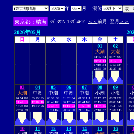
年
月 潮位
東京都：晴海
＜＜
前月
翌月
＞＞
35ﾟ39'N 139ﾟ46'E
2026年05月
20
日
月
火
水
木
金
土
01
02
大潮
大潮
04:05
184
04:29
187
10:43
14
11:12
8
.
.
.
.
.
.
17:19
184
17:53
184
22:55
79
23:27
85
03
04
05
06
07
08
09
大潮
中潮
中潮
中潮
中潮
小潮
小潮
04:54
187
05:19
185
00:30
98
01:02
104
01:36
111
02:17
117
03:21
122
03:
11:41
7
12:10
10
05:45
180
06:12
174
06:41
166
07:15
157
08:03
147
08:
18:28
181
19:03
176
12:40
16
13:13
24
13:50
34
14:37
45
15:43
56
15:
23:59
91
.
.
19:41
169
20:23
160
21:13
152
22:18
147
23:36
145
22:
10
11
12
13
14
15
16