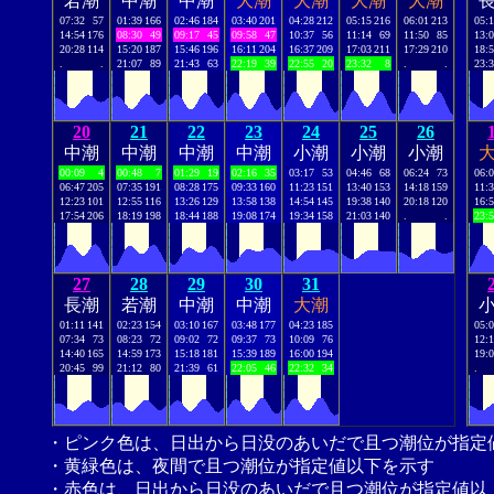
若潮
中潮
中潮
大潮
大潮
大潮
大潮
07:32
57
01:39
166
02:46
184
03:40
201
04:28
212
05:15
216
06:01
213
05:
14:54
176
08:30
49
09:17
45
09:58
47
10:37
56
11:14
69
11:50
85
13:
20:28
114
15:20
187
15:46
196
16:11
204
16:37
209
17:03
211
17:29
210
18:
.
.
21:07
89
21:43
63
22:19
39
22:55
20
23:32
8
.
.
23:
20
21
22
23
24
25
26
中潮
中潮
中潮
中潮
小潮
小潮
小潮
00:09
4
00:48
7
01:29
19
02:16
35
03:17
53
04:46
68
06:24
73
06:
06:47
205
07:35
191
08:28
175
09:33
160
11:23
151
13:40
153
14:18
159
11:
12:23
101
12:55
116
13:26
129
13:58
138
14:54
145
19:38
140
20:18
120
16:
17:54
206
18:19
198
18:44
188
19:08
174
19:34
158
21:03
140
.
.
23:
27
28
29
30
31
長潮
若潮
中潮
中潮
大潮
01:11
141
02:23
154
03:10
167
03:48
177
04:23
185
05:
07:34
73
08:23
72
09:02
72
09:37
73
10:09
76
12:
14:40
165
14:59
173
15:18
181
15:39
189
16:00
194
19:
20:45
99
21:12
80
21:39
61
22:05
46
22:32
34
.
・ピンク色は、日出から日没のあいだで且つ潮位が指定
・黄緑色は、夜間で且つ潮位が指定値以下を示す
・赤色は、日出から日没のあいだで且つ潮位が指定値以