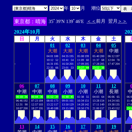
年
月 潮位
東京都：晴海
＜＜
前月
翌月
＞＞
35ﾟ39'N 139ﾟ46'E
2024年10月
20
日
月
火
水
木
金
土
01
02
03
04
05
大潮
大潮
大潮
大潮
中潮
04:01
188
04:35
195
05:08
199
05:40
200
06:12
197
10:12
52
10:41
54
11:09
60
11:37
68
12:04
78
.
.
.
16:31
195
16:50
201
17:09
205
17:28
205
17:47
204
22:35
66
23:01
53
23:27
44
23:52
38
.
.
06
07
08
09
10
11
12
中潮
中潮
中潮
小潮
小潮
小潮
長潮
00:18
36
00:44
36
01:12
39
01:48
45
02:38
55
04:03
64
06:06
65
06:
06:46
192
07:23
184
08:05
173
09:01
161
10:34
151
13:28
154
14:24
165
11:
12:31
90
12:57
103
13:22
117
13:50
129
14:28
142
17:11
149
19:38
135
17:
18:07
200
18:27
195
18:49
188
19:15
180
19:50
170
21:00
157
23:43
152
23:
13
14
15
16
17
18
19