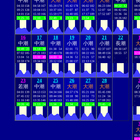
中潮
中潮
大潮
大潮
大潮
大潮
中潮
04:33
158
04:58
167
05:20
174
05:42
178
06:02
182
06:23
184
00:22
12
04:
09:21
128
10:04
115
10:37
101
11:07
87
11:37
75
12:07
64
06:42
185
09:
14:01
154
15:10
166
15:59
177
16:40
185
17:17
189
17:52
187
12:36
56
11:
21:25
15
22:10
5
22:49
0
23:23
0
23:54
3
.
.
18:26
182
20:
16
17
18
19
20
21
22
中潮
中潮
中潮
小潮
小潮
小潮
長潮
00:49
23
01:14
38
01:38
54
02:01
72
02:21
90
02:37
107
09:30
147
05:
07:02
185
07:21
183
07:40
178
08:00
172
08:22
165
08:49
156
18:55
57
12:
13:04
51
13:33
49
14:03
50
14:36
52
15:21
57
16:40
62
.
.
18:
18:59
174
19:34
163
20:12
150
21:00
137
22:13
124
.
.
.
.
.
23
24
25
26
27
28
若潮
中潮
中潮
大潮
大潮
大潮
04:01
139
04:13
153
04:34
166
04:57
176
05:21
184
05:45
190
08:
07:45
132
09:04
120
09:44
106
10:18
90
10:51
73
11:24
56
17:
11:16
140
13:35
146
14:48
163
15:40
180
16:25
194
17:08
202
.
20:20
42
21:13
24
21:56
8
22:34
-2
23:10
-6
23:45
-2
.
05:
11: