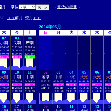
月 潮位
～
潮汐の概要
～
＜＜
前月
翌月
＞＞
5'E
2024年06月
木
金
土
日
月
火
水
木
02
03
04
小潮
長潮
若潮
00:24
102
01:02
105
01:28
110
04:12
96
06:16
82
07:16
64
.
.
.
.
.
.
08:00
103
10:39
96
12:41
101
16:51
25
18:08
30
19:10
35
09
10
11
02
03
04
05
06
0
大潮
中潮
中潮
若潮
中潮
中潮
大潮
大潮
大
03:31
137
03:58
139
04:26
138
06:37
52
00:34
123
01:07
129
01:41
134
02:16
138
02:51
10:36
-9
11:15
-10
11:56
-6
12:43
102
07:30
34
08:16
17
08:59
4
09:41
-4
10:22
17:40
127
18:28
123
19:17
117
18:14
64
14:10
110
15:18
119
16:14
125
17:05
128
17:51
22:37
83
23:09
90
23:38
93
.
.
19:14
76
20:08
86
20:56
93
21:40
98
22:20
16
17
18
09
10
11
12
13
1