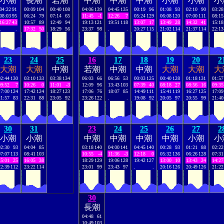
小潮
長潮
若潮
中潮
中潮
中潮
小潮
小潮
小
04:22
91
00:09
104
00:40
108
04:06
139
04:45
135
00:19
96
01:08
93
02:10
90
03:28
08:03
95
06:24
79
07:14
65
11:45
-1
12:26
7
05:24
129
06:08
120
07:00
111
08:15
16:27
43
10:57
89
12:49
94
19:13
121
19:51
118
13:07
17
13:49
28
14:32
41
15:18
.
.
17:32
50
18:29
56
23:37
98
.
.
20:27
115
21:02
114
21:37
114
22:13
23
24
25
16
17
18
19
20
2
大潮
大潮
中潮
若潮
中潮
中潮
大潮
大潮
大
02:44
130
03:10
133
03:38
134
06:03
66
06:56
53
00:03
125
00:40
128
01:18
131
01:57
09:52
7
10:26
0
11:01
-3
12:09
96
13:43
103
07:39
40
08:18
27
08:56
16
09:35
17:00
124
17:42
124
18:27
123
17:06
76
18:07
85
14:49
111
15:41
119
16:27
125
17:09
21:57
83
22:31
88
23:05
92
23:26
122
.
.
19:08
92
20:05
97
20:55
99
21:40
30
31
23
24
25
26
27
2
小潮
小潮
中潮
中潮
中潮
中潮
小潮
小
02:30
93
04:04
85
03:18
140
04:00
141
04:45
140
00:28
93
01:21
88
02:22
07:07
113
08:41
103
10:55
-4
11:36
-3
12:18
0
05:32
136
06:26
128
07:31
15:01
25
16:05
38
18:29
129
19:06
128
19:42
127
13:00
10
13:43
24
14:27
22:39
112
23:22
114
23:01
99
23:43
97
.
.
20:16
126
20:49
126
21:22
30
長潮
04:48
61
10:49
103