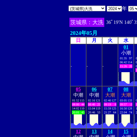
年
茨城県：大洗
36ﾟ19'N 140ﾟ3
2024年05月
日
月
火
水
01
小潮
01:35
97
06:42
114
.
.
.
15:26
20
.
.
05
06
07
08
中潮
中潮
大潮
大潮
01:52
115
02:16
121
02:40
127
03:05
133
08:00
44
08:40
25
09:19
8
09:57
-3
14:02
110
15:04
119
15:59
125
16:50
128
20:01
43
20:46
53
21:27
64
22:04
74
12
13
14
15