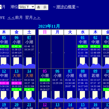
月 潮位
～
潮汐の概要
～
＜＜
前月
翌月
＞＞
9'E
2023年11月
木
金
土
日
月
火
水
木
05
06
07
01
02
0
中潮
小潮
小潮
中潮
中潮
中
01:50
35
02:40
44
03:48
52
00:06
9
00:46
13
01:30
09:02
132
11:38
125
18:34
137
07:04
154
08:00
145
09:12
.
.
.
13:29
112
13:44
124
.
.
12:11
98
12:48
109
13:29
18:44
150
18:49
144
.
.
17:33
161
17:55
155
18:15
12
13
14
05
06
07
08
09
1
中潮
大潮
大潮
小潮
小潮
小潮
長潮
若潮
中
03:09
147
03:52
157
04:32
164
03:21
45
04:37
55
05:58
61
01:06
116
02:13
127
03:02
09:19
49
09:54
50
10:27
54
12:40
135
13:29
138
13:56
140
07:06
65
07:57
67
08:39
15:50
156
16:10
161
16:31
164
16:56
126
.
.
20:07
98
14:17
143
14:35
146
14:55
21:43
62
22:13
46
22:46
32
18:20
127
.
.
.
.
20:21
81
20:45
63
21:14
19
20
21
12
13
14
15
16
1