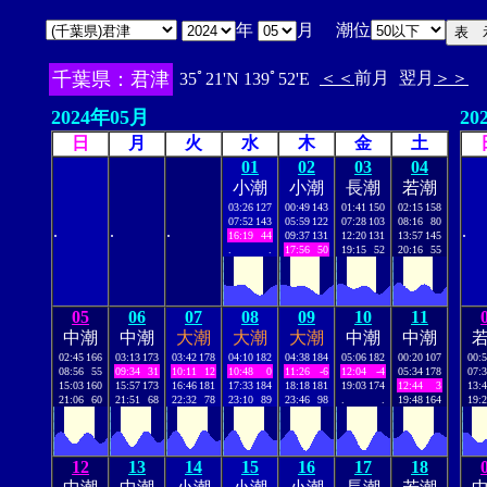
年
月 潮位
千葉県：君津
＜＜
前月
翌月
＞＞
35ﾟ21'N 139ﾟ52'E
2024年05月
20
日
月
火
水
木
金
土
01
02
03
04
小潮
小潮
長潮
若潮
03:26
127
00:49
143
01:41
150
02:15
158
07:52
143
05:59
122
07:28
103
08:16
80
.
.
.
.
16:19
44
09:37
131
12:20
131
13:57
145
.
.
17:56
50
19:15
52
20:16
55
05
06
07
08
09
10
11
中潮
中潮
大潮
大潮
大潮
中潮
中潮
02:45
166
03:13
173
03:42
178
04:10
182
04:38
184
05:06
182
00:20
107
00:
08:56
55
09:34
31
10:11
12
10:48
0
11:26
-6
12:04
-4
05:34
178
07:
15:03
160
15:57
173
16:46
181
17:33
184
18:18
181
19:03
174
12:44
3
13:
21:06
60
21:51
68
22:32
78
23:10
89
23:46
98
.
.
19:48
164
19:
12
13
14
15
16
17
18