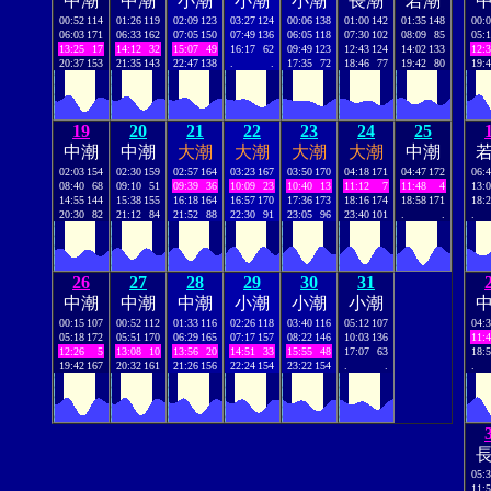
中潮
中潮
小潮
小潮
小潮
長潮
若潮
00:52
114
01:26
119
02:09
123
03:27
124
00:06
138
01:00
142
01:35
148
00:
06:03
171
06:33
162
07:05
150
07:49
136
06:05
118
07:30
102
08:09
85
05:
13:25
17
14:12
32
15:07
49
16:17
62
09:49
123
12:43
124
14:02
133
12:
20:37
153
21:35
143
22:47
138
.
.
17:35
72
18:46
77
19:42
80
19:
19
20
21
22
23
24
25
中潮
中潮
大潮
大潮
大潮
大潮
中潮
02:03
154
02:30
159
02:57
164
03:23
167
03:50
170
04:18
171
04:47
172
06:
08:40
68
09:10
51
09:39
36
10:09
23
10:40
13
11:12
7
11:48
4
13:
14:55
144
15:38
155
16:18
164
16:57
170
17:36
173
18:16
174
18:58
171
18:
20:30
82
21:12
84
21:52
88
22:30
91
23:05
96
23:40
101
.
.
.
26
27
28
29
30
31
中潮
中潮
中潮
小潮
小潮
小潮
00:15
107
00:52
112
01:33
116
02:26
118
03:40
116
05:12
107
04:
05:18
172
05:51
170
06:29
165
07:17
157
08:22
146
10:03
136
11:
12:26
5
13:08
10
13:56
20
14:51
33
15:55
48
17:07
63
18:
19:42
167
20:32
161
21:26
156
22:24
154
23:22
154
.
.
.
05:
11: