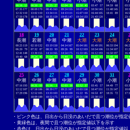
中潮
中潮
中潮
中潮
小潮
小潮
小潮
00:16
13
00:50
19
01:25
27
02:04
35
02:50
45
03:47
57
04:59
68
03:
07:35
177
08:09
170
08:45
163
09:24
155
10:07
149
10:56
145
11:48
145
10:
12:32
110
13:02
110
13:34
111
14:13
111
15:07
110
16:44
105
18:41
89
16:
17:50
178
18:11
169
18:35
159
19:05
147
19:54
133
21:43
120
.
.
23:
18
19
20
21
22
23
24
長潮
若潮
中潮
中潮
大潮
大潮
大潮
00:25
119
02:10
132
03:19
150
04:14
167
05:04
181
05:49
191
06:33
194
06:
06:20
79
07:32
87
08:33
93
09:26
99
10:12
103
10:54
106
11:34
107
11:
12:41
148
13:30
155
14:14
165
14:54
175
15:33
185
16:12
193
16:50
197
16:
19:40
68
20:24
45
21:04
23
21:44
5
22:24
-8
23:05
-15
23:48
-16
23:
25
26
27
28
29
30
31
中潮
中潮
中潮
中潮
小潮
小潮
小潮
07:16
193
00:31
-10
01:16
1
02:03
18
02:52
37
03:45
57
04:49
77
03:
12:12
107
07:58
186
08:39
177
09:21
167
10:03
158
10:47
151
11:35
147
10:
17:29
196
12:52
105
13:33
103
14:21
100
15:22
95
16:53
87
18:35
72
17:
.
.
18:09
189
18:52
175
19:43
157
20:51
138
22:38
122
.
.
.
・ピンク色は、日出から日没のあいだで且つ潮位が指定
・黄緑色は、夜間で且つ潮位が指定値以下を示す
・赤色は、日出から日没のあいだで且つ潮位が指定値以