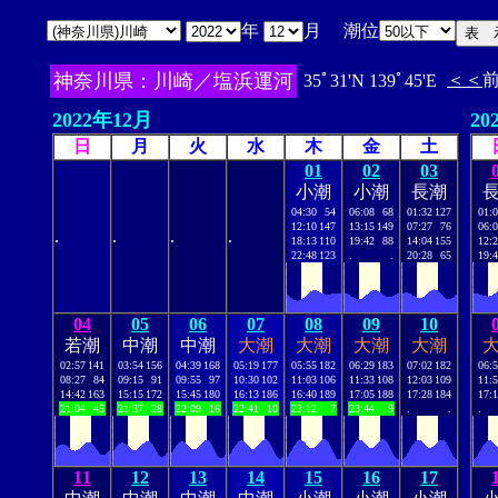
年
月 潮位
神奈川県：川崎／塩浜運河
＜＜
35ﾟ31'N 139ﾟ45'E
2022年12月
20
日
月
火
水
木
金
土
01
02
03
小潮
小潮
長潮
04:30
54
06:08
68
01:32
127
01:
12:10
147
13:15
149
07:27
76
06:
.
.
.
.
18:13
110
19:42
88
14:04
155
12:
22:48
123
.
.
20:28
65
19:
04
05
06
07
08
09
10
若潮
中潮
中潮
大潮
大潮
大潮
大潮
02:57
141
03:54
156
04:39
168
05:19
177
05:55
182
06:29
183
07:02
182
06:
08:27
84
09:15
91
09:55
97
10:30
102
11:03
106
11:33
108
12:03
109
11:
14:42
163
15:15
172
15:45
180
16:13
186
16:40
189
17:05
188
17:28
184
17:
21:04
45
21:37
28
22:09
16
22:41
10
23:12
7
23:44
9
.
.
.
11
12
13
14
15
16
17