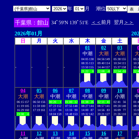
年
月 潮位
千葉県：館山
＜＜
前月
翌月
＞＞
34ﾟ59'N 139ﾟ51'E
2026年01月
20
日
月
火
水
木
金
土
01
02
03
中潮
大潮
大潮
04:05
138
04:56
149
05:38
155
05:
08:35
113
09:40
114
10:34
111
10:
.
.
.
.
13:50
155
14:44
157
15:37
158
15:
21:22
0
22:08
-8
22:54
-10
22:
04
05
06
07
08
09
10
大潮
大潮
中潮
中潮
中潮
中潮
小潮
06:15
157
06:50
156
00:20
1
01:00
12
01:38
26
02:11
41
02:41
56
01:
11:19
105
11:59
100
07:23
152
07:55
148
08:27
144
08:57
141
09:28
140
08:
16:29
160
17:19
161
12:37
94
13:16
90
14:00
87
14:56
83
16:09
77
15:
23:38
-6
.
.
18:04
159
18:48
153
19:32
142
20:21
127
21:26
110
20:
11
12
13
14
15
16
17