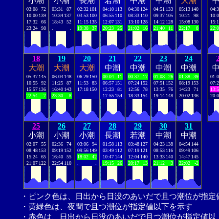
小潮
小潮
長潮
若潮
中潮
中潮
大潮
03:08
72
03:31
87
02:32
101
04:10
113
04:30
124
04:51
133
05:13
140
04:
10:00
139
10:34
137
03:53
100
06:55
110
08:33
110
09:37
105
10:21
98
10:
17:32
66
18:43
52
11:15
135
12:07
131
13:10
128
14:12
128
15:08
130
15:
23:24
98
.
.
19:38
37
20:23
25
21:02
16
21:40
11
22:17
8
22:
18
19
20
21
22
23
24
大潮
大潮
大潮
中潮
中潮
中潮
中潮
05:37
145
06:03
148
06:29
150
00:04
11
00:37
17
01:08
26
01:38
39
01:
10:55
92
11:25
87
11:53
83
06:57
151
07:24
152
07:51
152
08:19
153
07:
15:57
136
16:40
143
17:18
150
12:23
81
12:56
78
13:35
76
14:23
71
13:
22:54
7
23:30
8
.
.
17:55
154
18:33
154
19:14
148
20:02
136
20:
25
26
27
28
29
30
31
小潮
小潮
小潮
長潮
若潮
中潮
中潮
02:07
55
02:36
74
03:06
94
01:58
113
03:48
127
04:23
138
04:54
144
08:48
153
09:19
152
09:56
149
03:49
112
07:19
121
08:53
116
09:49
106
15:24
65
16:40
55
18:02
42
10:47
144
12:04
140
13:33
140
14:47
145
21:07
122
22:54
110
.
.
19:15
26
20:17
13
21:12
3
22:02
-2
・ピンク色は、日出から日没のあいだで且つ潮位が指定
・黄緑色は、夜間で且つ潮位が指定値以下を示す
・赤色は、日出から日没のあいだで且つ潮位が指定値以