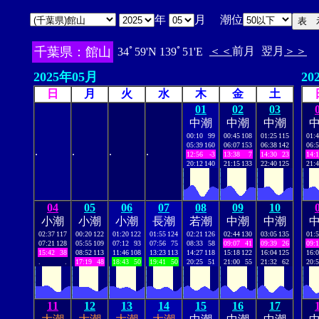
年
月 潮位
千葉県：館山
＜＜
前月
翌月
＞＞
34ﾟ59'N 139ﾟ51'E
2025年05月
20
日
月
火
水
木
金
土
01
02
03
中潮
中潮
中潮
00:10
99
00:45
108
01:25
115
01:
05:39
160
06:07
153
06:38
142
06:
.
.
.
.
12:56
-3
13:38
7
14:30
23
14:
20:12
140
21:15
133
22:40
125
21:
04
05
06
07
08
09
10
小潮
小潮
小潮
長潮
若潮
中潮
中潮
02:37
117
00:20
122
01:20
122
01:55
124
02:21
126
02:44
130
03:05
135
01:
07:21
128
05:55
109
07:12
93
07:56
75
08:33
58
09:07
41
09:39
26
09:
15:42
38
08:52
113
11:46
108
13:23
113
14:27
118
15:18
122
16:04
125
16:
.
.
17:19
48
18:43
50
19:41
50
20:25
51
21:00
55
21:32
62
20:
11
12
13
14
15
16
17