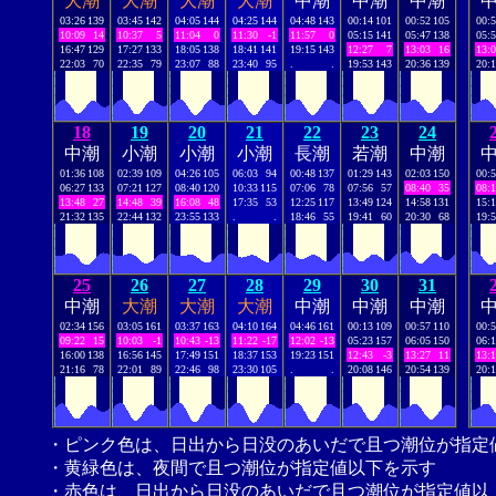
大潮
大潮
大潮
大潮
中潮
中潮
中潮
03:26
139
03:45
142
04:05
144
04:25
144
04:48
143
00:14
101
00:52
105
00:
10:09
14
10:37
5
11:04
0
11:30
-1
11:57
0
05:15
141
05:47
138
05:
16:47
129
17:27
133
18:05
138
18:41
141
19:15
143
12:27
7
13:03
16
13:
22:03
70
22:35
79
23:07
88
23:40
95
.
.
19:53
143
20:36
139
20:
18
19
20
21
22
23
24
中潮
小潮
小潮
小潮
長潮
若潮
中潮
01:36
108
02:39
109
04:26
105
06:03
94
00:48
137
01:29
143
02:03
150
00:
06:27
133
07:21
127
08:40
120
10:33
115
07:06
78
07:56
57
08:40
35
08:
13:48
27
14:48
39
16:08
48
17:35
53
12:25
117
13:49
124
14:58
131
15:
21:32
135
22:44
132
23:55
133
.
.
18:46
55
19:41
60
20:30
68
19:
25
26
27
28
29
30
31
中潮
大潮
大潮
大潮
中潮
中潮
中潮
02:34
156
03:05
161
03:37
163
04:10
164
04:46
161
00:13
109
00:57
110
00:
09:22
15
10:03
-1
10:43
-13
11:22
-17
12:02
-13
05:23
157
06:05
150
06:
16:00
138
16:56
145
17:49
151
18:37
153
19:23
151
12:43
-3
13:27
11
13:
21:16
78
22:01
89
22:46
98
23:30
105
.
.
20:08
146
20:54
139
20:
・ピンク色は、日出から日没のあいだで且つ潮位が指定
・黄緑色は、夜間で且つ潮位が指定値以下を示す
・赤色は、日出から日没のあいだで且つ潮位が指定値以