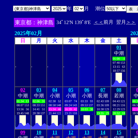
年
月 潮位
東京都：神津島
＜＜
前月
翌月
＞＞
34ﾟ12'N 139ﾟ8'E
2025年02月
20
日
月
火
水
木
金
土
01
中潮
01:00
-1
07:40
153
.
.
.
.
.
.
.
13:15
63
18:57
156
02
03
04
05
06
07
08
中潮
中潮
小潮
小潮
小潮
長潮
若潮
01:34
13
02:06
31
02:38
52
03:07
74
03:33
93
02:43
109
04:43
121
00:
08:07
153
08:33
151
08:58
148
09:24
143
09:53
137
03:36
109
08:21
116
06:
13:56
56
14:41
51
15:34
46
16:39
42
18:03
38
10:38
129
12:29
123
12:
19:45
148
20:38
137
21:44
122
23:21
110
.
.
19:35
29
20:52
18
18:
09
10
11
12
13
14
15