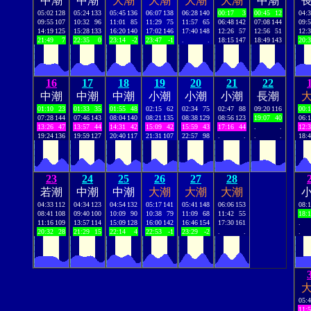
中潮
中潮
大潮
大潮
大潮
大潮
中潮
05:02
128
05:24
133
05:45
136
06:07
138
06:28
140
00:17
3
00:45
12
04:
09:55
107
10:32
96
11:01
85
11:29
75
11:57
65
06:48
142
07:08
144
09:
14:19
125
15:28
133
16:20
140
17:02
146
17:40
148
12:26
57
12:56
51
12:
21:49
7
22:35
0
23:14
-2
23:47
-1
.
.
18:15
147
18:49
143
20:
16
17
18
19
20
21
22
中潮
中潮
中潮
小潮
小潮
小潮
長潮
01:10
23
01:33
35
01:55
48
02:15
62
02:34
75
02:47
88
09:20
116
00:
07:28
144
07:46
143
08:04
140
08:21
135
08:38
129
08:56
123
19:07
40
06:
13:26
47
13:57
44
14:31
42
15:09
42
15:59
43
17:16
44
.
.
12:
19:24
136
19:59
127
20:40
117
21:31
107
22:57
98
.
.
.
.
18:
23
24
25
26
27
28
若潮
中潮
中潮
大潮
大潮
大潮
04:33
112
04:34
123
04:54
132
05:17
141
05:41
148
06:06
153
08:
08:41
108
09:40
100
10:09
90
10:38
79
11:09
68
11:42
55
18:
11:16
109
13:57
114
15:09
128
16:00
142
16:46
154
17:30
161
.
20:32
28
21:29
15
22:14
4
22:53
-1
23:29
-2
.
.
.
05:
11: