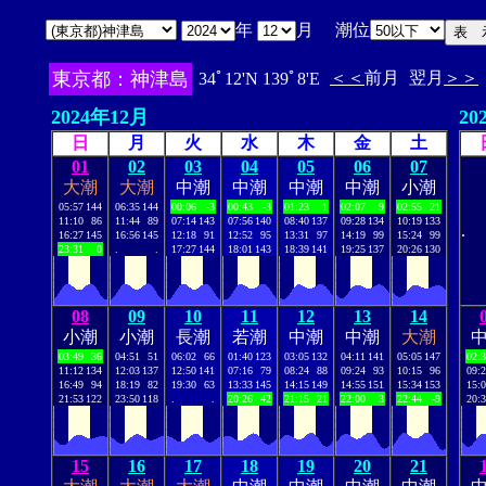
年
月 潮位
東京都：神津島
＜＜
前月
翌月
＞＞
34ﾟ12'N 139ﾟ8'E
2024年12月
20
日
月
火
水
木
金
土
01
02
03
04
05
06
07
大潮
大潮
中潮
中潮
中潮
中潮
小潮
05:57
144
06:35
144
00:06
-3
00:43
-3
01:23
1
02:07
9
02:55
21
11:10
86
11:44
89
07:14
143
07:56
140
08:40
137
09:28
134
10:19
133
.
16:27
145
16:56
145
12:18
91
12:52
95
13:31
97
14:19
99
15:24
99
23:31
0
.
.
17:27
144
18:01
143
18:39
141
19:25
137
20:26
130
08
09
10
11
12
13
14
小潮
小潮
長潮
若潮
中潮
中潮
大潮
03:49
36
04:51
51
06:02
66
01:40
123
03:05
132
04:11
141
05:05
147
02:
11:12
134
12:03
137
12:50
141
07:16
79
08:24
88
09:24
93
10:15
96
09:
16:49
94
18:19
82
19:30
63
13:33
145
14:15
149
14:55
151
15:34
153
15:
21:53
122
23:50
118
.
.
20:26
42
21:15
21
22:00
3
22:44
-9
20:
15
16
17
18
19
20
21