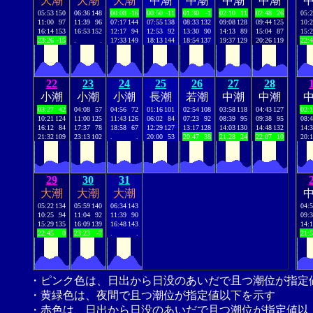
大潮
大潮
大潮
中潮
中潮
中潮
中潮
05:53
150
06:36
148
00:08
-16
00:50
-11
01:30
-1
02:10
11
02:48
26
05:
11:00
97
11:39
96
07:17
144
07:55
138
08:33
132
09:08
128
09:44
125
10:
16:14
153
16:53
152
12:17
94
12:53
92
13:30
90
14:13
89
15:04
87
15:
23:26
-15
.
.
17:33
149
18:13
144
18:54
137
19:37
129
20:26
119
22:
22
23
24
25
26
27
28
小潮
小潮
小潮
長潮
若潮
中潮
中潮
03:27
42
04:08
57
04:56
72
01:16
101
02:54
108
03:58
118
04:43
127
02:
10:21
124
11:00
125
11:43
126
06:02
84
07:23
92
08:39
95
09:38
95
08:
16:12
84
17:37
78
18:58
67
12:29
127
13:17
128
14:03
130
14:48
132
14:
21:32
109
23:13
102
.
.
20:00
53
20:47
38
21:28
24
22:07
10
20:
29
30
31
大潮
大潮
大潮
05:22
134
05:59
140
06:34
143
04:
10:25
94
11:04
92
11:39
90
09:
15:29
135
16:09
139
16:48
143
14:
22:45
0
23:23
-7
.
.
21:
・ピンク色は、日出から日没のあいだで且つ潮位が指定
・黄緑色は、夜間で且つ潮位が指定値以下を示す
・赤色は、日出から日没のあいだで且つ潮位が指定値以