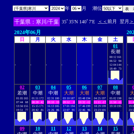
年
月 潮位
千葉県：寒川/千葉
＜＜
前月
翌月
＞
35ﾟ35'N 140ﾟ7'E
2024年06月
20
日
月
火
水
木
金
土
01
長潮
00:12
161
06:52
94
.
.
.
.
.
.
.
12:04
144
18:49
73
02
03
04
05
06
07
08
若潮
中潮
中潮
大潮
大潮
大潮
中潮
01:05
165
01:51
172
02:31
180
03:10
187
03:48
194
04:25
197
05:02
198
04:
07:44
68
08:28
42
09:10
19
09:52
0
10:32
-12
11:11
-17
11:50
-15
11:
13:56
155
15:15
171
16:13
185
17:01
194
17:46
199
18:29
199
19:10
195
19:
19:51
77
20:42
81
21:26
86
22:07
91
22:46
96
23:23
101
.
.
23:
09
10
11
12
13
14
15