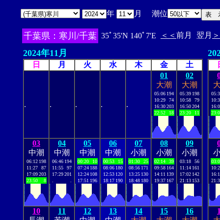
年
月 潮位
千葉県：寒川/千葉
＜＜
前月
翌月
＞
35ﾟ35'N 140ﾟ7'E
2024年11月
20
日
月
火
水
木
金
土
01
02
大潮
大潮
05:06
194
05:39
198
05:
10:29
74
10:58
79
10:
.
.
.
.
.
16:30
203
16:50
204
16:
22:52
18
23:20
11
23:
03
04
05
06
07
08
09
中潮
中潮
中潮
中潮
小潮
小潮
小潮
06:12
198
06:46
194
00:20
10
00:53
15
01:30
25
02:14
39
03:18
56
03:
11:27
87
11:55
97
07:24
188
08:06
180
08:56
171
09:58
164
11:14
161
10:
17:09
203
17:29
201
12:24
108
12:53
120
13:25
130
14:11
139
17:02
142
16:
23:50
8
.
.
17:51
196
18:17
190
18:48
180
19:37
167
21:13
153
21:
10
11
12
13
14
15
16