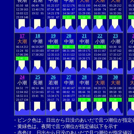
長潮
若潮
中潮
中潮
大潮
大潮
大潮
05:10
68
06:49
70
01:25
157
02:52
176
03:51
193
04:42
206
05:28
212
05:
12:39
163
13:40
170
07:54
68
08:44
67
09:28
69
10:09
74
10:47
82
10:
19:03
122
19:52
95
14:21
178
14:56
187
15:29
195
16:01
201
16:33
205
16:
23:19
148
.
.
20:32
67
21:11
40
21:50
16
22:28
-1
23:07
-11
22:
17
18
19
20
21
22
23
大潮
中潮
中潮
中潮
中潮
小潮
小潮
06:14
212
06:59
207
00:25
-7
01:05
5
01:47
22
02:33
42
03:30
61
02:
11:24
92
11:59
103
07:44
197
08:31
186
09:19
175
10:11
167
11:07
162
09:
17:06
206
17:38
202
12:35
113
13:11
122
13:55
129
15:04
133
17:33
127
15:
23:46
-13
.
.
18:11
195
18:46
185
19:26
171
20:19
156
21:35
142
21:
24
25
26
27
28
29
30
小潮
長潮
若潮
中潮
中潮
大潮
大潮
04:51
77
06:14
86
01:20
137
02:48
147
03:39
160
04:20
171
04:58
180
05:
12:04
162
12:54
165
07:15
90
08:02
91
08:44
91
09:22
91
09:59
93
09:
18:55
111
19:41
91
13:34
171
14:08
177
14:39
183
15:09
188
15:38
192
14:
23:17
134
.
.
20:17
71
20:50
52
21:23
34
21:55
19
22:28
7
22:
・ピンク色は、日出から日没のあいだで且つ潮位が指定
・黄緑色は、夜間で且つ潮位が指定値以下を示す
・赤色は、日出から日没のあいだで且つ潮位が指定値以