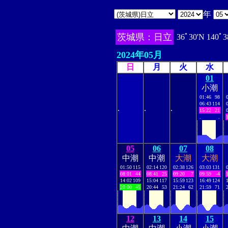
年
茨城県：日立
36ﾟ30'N 140ﾟ3
2024年05月
日
月
火
水
01
小潮
01:46
98
06:43
114
.
.
.
15:22
21
.
.
05
06
07
08
中潮
中潮
大潮
大潮
01:50
115
02:14
120
02:38
126
03:03
131
08:01
44
08:41
25
09:20
7
09:59
-4
14:02
109
15:04
117
15:59
123
16:49
124
20:00
45
20:44
53
21:24
62
21:59
71
12
13
14
15