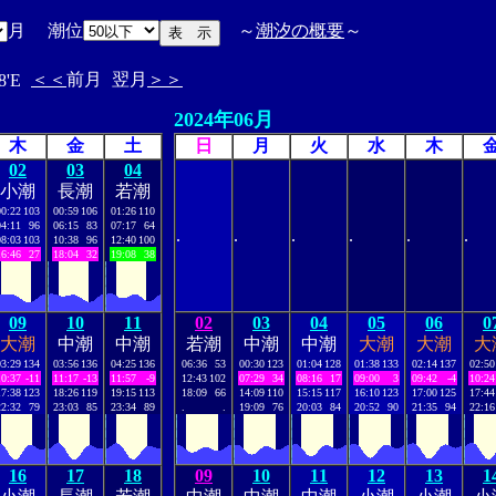
月 潮位
～
潮汐の概要
～
＜＜
前月
翌月
＞＞
8'E
2024年06月
木
金
土
日
月
火
水
木
02
03
04
小潮
長潮
若潮
00:22
103
00:59
106
01:26
110
04:11
96
06:15
83
07:17
64
.
.
.
.
.
.
08:03
103
10:38
96
12:40
100
16:46
27
18:04
32
19:08
38
09
10
11
02
03
04
05
06
0
大潮
中潮
中潮
若潮
中潮
中潮
大潮
大潮
大
03:29
134
03:56
136
04:25
136
06:36
53
00:30
123
01:04
128
01:38
133
02:14
137
02:50
10:37
-11
11:17
-13
11:57
-9
12:43
102
07:29
34
08:16
17
09:00
3
09:42
-4
10:24
17:38
123
18:26
119
19:15
113
18:09
66
14:09
110
15:15
117
16:10
123
17:00
125
17:44
22:32
79
23:03
85
23:34
89
.
.
19:09
76
20:03
84
20:52
90
21:35
94
22:16
16
17
18
09
10
11
12
13
1