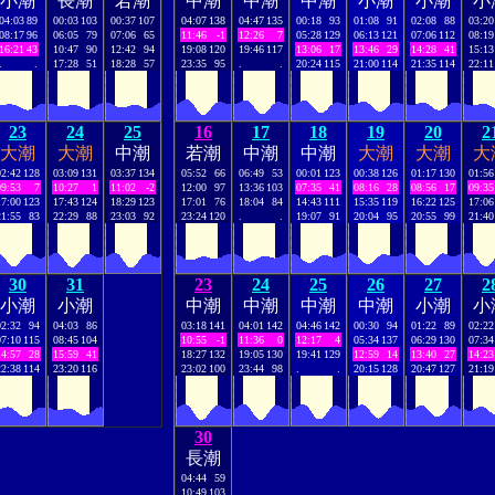
小潮
長潮
若潮
中潮
中潮
中潮
小潮
小潮
小
04:03
89
00:03
103
00:37
107
04:07
138
04:47
135
00:18
93
01:08
91
02:08
88
03:20
08:17
96
06:05
79
07:06
65
11:46
-1
12:26
7
05:28
129
06:13
121
07:06
112
08:19
16:21
43
10:47
90
12:42
94
19:08
120
19:46
117
13:06
17
13:46
29
14:28
41
15:13
.
.
17:28
51
18:28
57
23:35
95
.
.
20:24
115
21:00
114
21:35
114
22:11
23
24
25
16
17
18
19
20
2
大潮
大潮
中潮
若潮
中潮
中潮
大潮
大潮
大
02:42
128
03:09
131
03:37
134
05:52
66
06:49
53
00:01
123
00:38
126
01:17
130
01:56
09:53
7
10:27
1
11:02
-2
12:00
97
13:36
103
07:35
41
08:16
28
08:56
17
09:35
17:00
123
17:43
124
18:29
123
17:01
76
18:04
84
14:43
111
15:35
119
16:22
125
17:06
21:55
83
22:29
88
23:03
92
23:24
120
.
.
19:07
91
20:04
95
20:55
99
21:40
30
31
23
24
25
26
27
2
小潮
小潮
中潮
中潮
中潮
中潮
小潮
小
02:32
94
04:03
86
03:18
141
04:01
142
04:46
142
00:30
94
01:22
89
02:22
07:10
115
08:45
104
10:55
-1
11:36
0
12:17
4
05:34
137
06:29
130
07:34
14:57
28
15:59
41
18:27
132
19:05
130
19:41
129
12:59
14
13:40
27
14:23
22:38
114
23:20
116
23:02
100
23:44
98
.
.
20:15
128
20:47
127
21:19
30
長潮
04:44
59
10:49
103