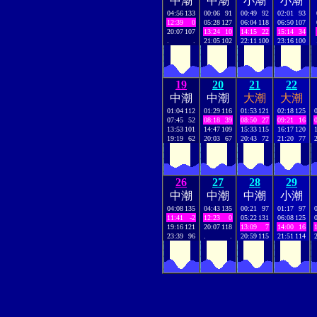
中潮
中潮
小潮
小潮
04:56
133
00:06
91
00:49
92
02:01
93
12:39
0
05:28
127
06:04
118
06:50
107
20:07
107
13:24
10
14:15
22
15:14
34
.
.
21:05
102
22:11
100
23:16
100
19
20
21
22
中潮
中潮
大潮
大潮
01:04
112
01:29
116
01:53
121
02:18
125
07:45
52
08:18
39
08:50
27
09:21
16
13:53
101
14:47
109
15:33
115
16:17
120
19:19
62
20:03
67
20:43
72
21:20
77
26
27
28
29
中潮
中潮
中潮
小潮
04:08
135
04:43
135
00:21
97
01:17
97
11:41
-2
12:23
0
05:22
131
06:08
125
19:16
121
20:07
118
13:09
7
14:00
16
23:39
96
.
.
20:59
115
21:51
114