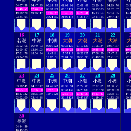
中潮
中潮
中潮
小潮
小潮
小潮
長潮
04:07
138
04:47
135
00:18
93
01:08
91
02:08
88
03:20
84
04:39
76
03:
11:46
-1
12:26
7
05:28
129
06:13
121
07:06
112
08:19
103
10:02
97
09:
19:08
120
19:46
117
13:06
17
13:46
29
14:28
41
15:13
54
16:04
65
14:
23:35
95
.
.
20:24
115
21:00
114
21:35
114
22:11
115
22:47
117
21:
16
17
18
19
20
21
22
若潮
中潮
中潮
大潮
大潮
大潮
大潮
05:52
66
06:49
53
00:01
123
00:38
126
01:17
130
01:56
134
02:37
137
02:
12:00
97
13:36
103
07:35
41
08:16
28
08:56
17
09:35
8
10:15
2
10:
17:01
76
18:04
84
14:43
111
15:35
119
16:22
125
17:06
129
17:47
131
17:
23:24
120
.
.
19:07
91
20:04
95
20:55
99
21:40
100
22:21
101
22:
23
24
25
26
27
28
29
中潮
中潮
中潮
中潮
小潮
小潮
小潮
03:18
141
04:01
142
04:46
142
00:30
94
01:22
89
02:22
81
03:30
71
02:
10:55
-1
11:36
0
12:17
4
05:34
137
06:29
130
07:34
120
08:59
109
09:
18:27
132
19:05
130
19:41
129
12:59
14
13:40
27
14:23
43
15:08
61
14:
23:02
100
23:44
98
.
.
20:15
128
20:47
127
21:19
127
21:52
128
20:
30
長潮
04:44
59
10:49
103