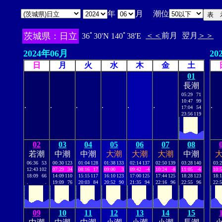
年
月 潮位
茨城県：日立
＜＜
前月
翌月
＞＞
36ﾟ30'N 140ﾟ38'E
2024年06月
20
日
月
火
水
木
金
土
01
長潮
05:29
71
10:47
99
.
.
.
.
.
.
.
17:04
54
23:56
119
02
03
04
05
06
07
08
若潮
中潮
中潮
大潮
大潮
大潮
中潮
06:36
53
00:30
123
01:04
128
01:38
133
02:14
137
02:50
139
03:28
140
03:
12:43
102
07:29
34
08:16
17
09:00
3
09:42
-4
10:24
-8
11:05
-6
10:
18:09
66
14:09
110
15:15
117
16:10
123
17:00
125
17:44
125
18:28
123
18:
.
.
19:09
76
20:03
84
20:52
90
21:35
94
22:16
96
22:55
96
22:
09
10
11
12
13
14
15