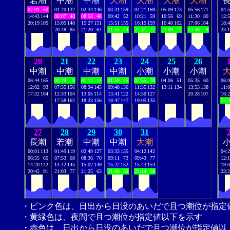
若潮
中潮
中潮
大潮
大潮
大潮
大潮
07:01
50
01:20
132
02:34
146
03:31
159
04:21
169
05:09
173
05:56
171
04:
14:43
144
08:07
48
08:58
48
09:42
52
10:21
59
10:56
69
11:30
80
12:
20:19
105
15:05
148
15:27
151
15:51
155
16:15
159
16:40
162
17:06
164
18:
.
.
20:48
85
21:20
64
21:55
44
22:31
27
23:09
14
23:48
8
23:
20
21
22
23
24
25
26
中潮
中潮
中潮
中潮
小潮
小潮
小潮
06:44
165
00:29
8
01:12
14
01:59
25
02:55
38
04:06
51
05:35
60
06:
12:02
93
07:35
156
08:34
145
09:48
136
11:35
132
13:11
134
13:53
138
11:
17:32
164
12:33
104
13:05
114
13:41
122
14:50
127
.
.
20:28
107
16:
.
.
17:58
162
18:23
156
18:47
147
19:05
135
.
.
.
.
23:
27
28
29
30
31
長潮
若潮
中潮
中潮
大潮
00:01
113
01:49
119
02:49
127
03:33
135
04:12
142
04:
06:55
65
07:53
68
08:36
70
09:11
73
09:43
77
12:
14:20
142
14:42
145
15:02
149
15:22
152
15:43
154
19:
20:42
91
21:03
77
21:25
63
21:49
50
22:14
38
23:
・ピンク色は、日出から日没のあいだで且つ潮位が指定
・黄緑色は、夜間で且つ潮位が指定値以下を示す
・赤色は、日出から日没のあいだで且つ潮位が指定値以