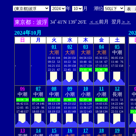
年
月 潮位
東京都：波浮
＜＜
前月
翌月
＞＞
34ﾟ41'N 139ﾟ26'E
2024年10月
20
日
月
火
水
木
金
土
01
02
03
04
05
大潮
大潮
大潮
大潮
中潮
03:41
144
04:20
150
04:56
153
05:30
155
06:05
154
09:53
53
10:22
56
10:48
61
11:14
67
11:40
76
.
.
.
16:21
155
16:39
158
16:57
159
17:15
159
17:32
158
22:21
67
22:45
55
23:10
46
23:36
39
.
.
06
07
08
09
10
11
12
中潮
中潮
中潮
小潮
小潮
小潮
長潮
00:04
34
00:34
32
01:07
32
01:48
35
02:39
40
03:52
47
05:31
51
06:
06:42
151
07:24
146
08:13
139
09:23
132
11:32
129
14:03
135
14:22
140
11:
12:05
85
12:29
96
12:53
108
13:16
118
13:36
127
16:36
133
20:02
121
16:
17:48
157
18:03
155
18:19
153
18:35
149
18:52
143
18:58
134
22:51
124
23:
13
14
15
16
17
18
19