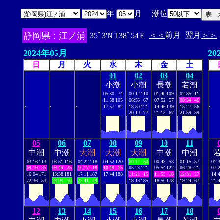
年
月 潮位
静岡県：江ノ浦
＜＜
前月
翌月
＞＞
35ﾟ3'N 138ﾟ54'E
2024年05月
20
日
月
火
水
木
金
土
01
02
03
04
小潮
小潮
長潮
若潮
05:30
74
00:12
110
01:40
109
02:35
111
11:58
105
06:56
67
07:52
57
08:34
46
.
.
.
.
17:57
82
13:50
121
14:46
139
15:27
156
.
.
20:10
77
21:15
67
21:59
59
05
06
07
08
09
10
11
中潮
中潮
大潮
大潮
大潮
中潮
中潮
03:16
113
03:51
116
04:22
118
04:52
120
00:12
50
00:43
53
01:15
57
01:
09:10
35
09:44
25
10:17
18
10:49
15
05:23
121
05:54
122
06:28
121
07:
16:04
171
16:38
181
17:11
187
17:44
188
11:22
15
11:55
18
12:31
27
14:
22:36
53
23:09
50
23:41
49
.
.
18:16
185
18:50
178
19:24
167
21:
12
13
14
15
16
17
18