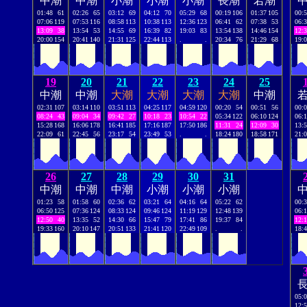
中潮
中潮
小潮
小潮
小潮
長潮
若潮
01:48
61
02:26
65
03:12
69
04:12
70
05:29
68
00:19
106
01:37
105
00:
07:06
119
07:53
116
08:58
113
10:38
113
12:36
123
06:41
62
07:38
53
06:
13:09
38
13:54
53
14:55
69
16:39
82
19:03
83
13:54
138
14:46
154
12:
20:00
154
20:41
140
21:31
125
22:44
113
.
.
20:34
76
21:29
68
19:
19
20
21
22
23
24
25
中潮
中潮
大潮
大潮
大潮
大潮
中潮
02:31
107
03:14
110
03:51
113
04:25
117
04:59
120
00:20
54
00:51
56
00:
08:24
43
09:04
34
09:42
27
10:18
23
10:54
22
05:34
122
06:10
124
06:
15:28
168
16:06
178
16:41
185
17:16
187
17:50
186
11:31
24
12:09
30
13:
22:09
61
22:45
56
23:17
54
23:49
53
.
.
18:24
180
18:58
171
21:
26
27
28
29
30
31
中潮
中潮
中潮
小潮
小潮
小潮
01:23
58
01:58
60
02:36
62
03:21
64
04:16
64
05:22
62
00:
06:50
125
07:36
124
08:33
124
09:46
124
11:19
129
12:48
139
06:
12:50
40
13:35
52
14:30
66
15:47
79
17:41
86
19:37
84
12:
19:33
160
20:10
147
20:51
133
21:41
120
22:49
109
.
.
18:
05:
12: