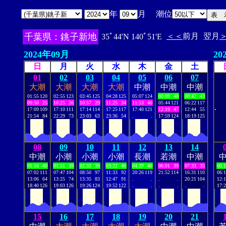
年
月 潮位
千葉県：銚子新地
＜＜
前月
翌月
35ﾟ44'N 140ﾟ51'E
2024年09月
20
日
月
火
水
木
金
土
01
02
03
04
05
06
07
大潮
大潮
大潮
大潮
中潮
中潮
中潮
01:55
120
02:55
123
03:45
125
04:28
125
05:07
124
00:09
48
00:42
43
09:50
25
10:25
26
10:57
29
11:25
34
11:53
40
05:44
121
06:22
117
.
17:09
109
17:10
111
17:14
114
17:25
117
17:40
121
12:19
47
12:44
55
21:54
84
22:29
73
23:03
63
23:36
54
.
.
17:59
124
18:19
125
08
09
10
11
12
13
14
中潮
小潮
小潮
小潮
長潮
若潮
中潮
01:16
40
01:51
39
02:32
39
03:22
40
04:29
40
06:01
39
07:33
35
00:
07:02
111
07:47
104
08:50
97
11:33
92
20:26
119
21:52
114
16:31
110
06:
13:06
64
13:25
74
13:35
83
12:47
91
.
.
.
.
20:21
104
12:
18:40
126
19:03
126
19:26
124
19:52
122
.
.
.
.
.
.
17:
15
16
17
18
19
20
21