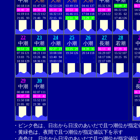
中潮
大潮
大潮
大潮
大潮
中潮
中潮
00:18
114
01:47
120
02:53
128
03:49
134
04:41
137
05:32
136
00:09
27
06:
08:40
29
09:30
25
10:14
26
10:53
30
11:30
38
12:04
49
06:22
130
14:
16:19
111
16:22
112
16:32
113
16:46
115
17:04
118
17:24
122
12:35
62
19:
21:05
93
21:40
79
22:15
65
22:51
50
23:29
37
.
.
17:46
126
.
22
23
24
25
26
27
28
中潮
中潮
小潮
小潮
小潮
長潮
若潮
00:51
21
01:36
20
02:27
23
03:25
29
04:39
35
06:13
40
07:39
41
06:
07:16
121
08:21
110
10:08
100
19:34
126
20:14
118
16:29
107
15:52
107
12:
13:03
75
13:26
86
13:40
94
.
.
.
.
18:17
106
20:25
95
17:
18:10
129
18:36
131
19:03
130
.
.
.
.
22:17
109
.
.
.
29
30
中潮
中潮
00:48
108
02:07
111
06:
08:37
41
09:18
42
14:
15:50
108
15:52
110
19:
21:05
82
21:38
69
.
・ピンク色は、日出から日没のあいだで且つ潮位が指定
・黄緑色は、夜間で且つ潮位が指定値以下を示す
・赤色は、日出から日没のあいだで且つ潮位が指定値以