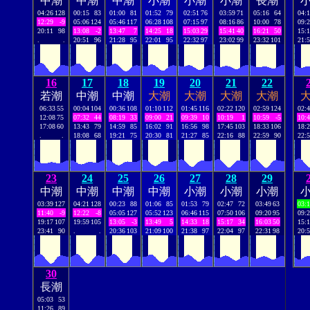
中潮
中潮
中潮
小潮
小潮
小潮
長潮
04:26
128
00:15
83
01:00
81
01:52
79
02:51
76
03:59
71
05:16
64
04:
12:29
-9
05:06
124
05:46
117
06:28
108
07:15
97
08:16
86
10:00
78
09:
20:11
98
13:08
-2
13:47
7
14:25
18
15:03
29
15:41
40
16:21
50
15:
.
.
20:51
96
21:28
95
22:01
95
22:32
97
23:02
99
23:32
101
21:
16
17
18
19
20
21
22
若潮
中潮
中潮
大潮
大潮
大潮
大潮
06:33
55
00:04
104
00:36
108
01:10
112
01:45
116
02:22
120
02:59
124
02:
12:08
75
07:32
44
08:19
33
09:00
21
09:39
10
10:19
1
10:59
-5
10:
17:08
60
13:43
79
14:59
85
16:02
91
16:56
98
17:45
103
18:33
106
18:
.
.
18:08
68
19:21
75
20:30
81
21:27
85
22:16
88
22:59
90
22:
23
24
25
26
27
28
29
中潮
中潮
中潮
中潮
小潮
小潮
小潮
03:39
127
04:21
128
00:23
88
01:06
85
01:53
79
02:47
72
03:49
63
03:
11:40
-9
12:22
-8
05:05
127
05:52
123
06:46
115
07:50
106
09:20
95
09:
19:17
107
19:59
105
13:05
-3
13:49
5
14:33
18
15:17
34
16:03
50
15:
23:41
90
.
.
20:36
103
21:09
100
21:38
97
22:04
97
22:31
98
20:
30
長潮
05:03
53
11:26
89