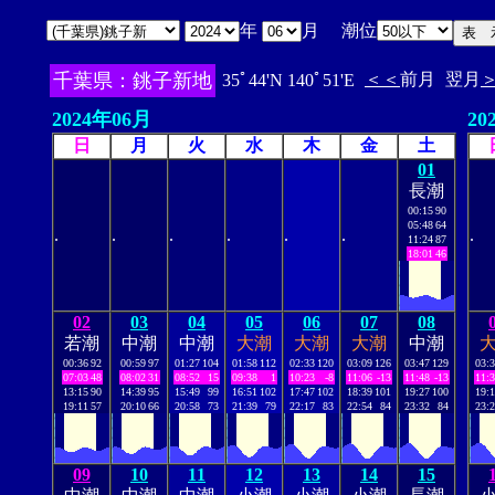
年
月 潮位
千葉県：銚子新地
＜＜
前月
翌月
35ﾟ44'N 140ﾟ51'E
2024年06月
20
日
月
火
水
木
金
土
01
長潮
00:15
90
05:48
64
.
.
.
.
.
.
.
11:24
87
18:01
46
02
03
04
05
06
07
08
若潮
中潮
中潮
大潮
大潮
大潮
中潮
00:36
92
00:59
97
01:27
104
01:58
112
02:33
120
03:09
126
03:47
129
03:
07:03
48
08:02
31
08:52
15
09:38
1
10:23
-8
11:06
-13
11:48
-13
11:
13:15
90
14:39
95
15:49
99
16:51
102
17:47
102
18:39
101
19:27
100
19:
19:11
57
20:10
66
20:58
73
21:39
79
22:17
83
22:54
84
23:32
84
23:
09
10
11
12
13
14
15