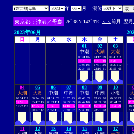
年
月 潮位
東京都：沖港／母島
＜＜
前月
翌月
26ﾟ38'N 142ﾟ9'E
2023年06月
20
日
月
火
水
木
金
土
01
02
03
中潮
大潮
大潮
03:41
107
04:12
109
04:43
111
10:23
19
11:01
10
11:38
3
.
.
.
.
.
17:03
105
17:51
110
18:37
112
22:34
56
23:16
61
23:55
65
04
05
06
07
08
09
10
大潮
大潮
中潮
中潮
中潮
中潮
小潮
05:14
112
00:34
69
01:14
73
01:57
75
02:46
77
03:45
76
04:55
73
04:
12:16
0
05:47
113
06:21
111
06:59
109
07:42
104
08:33
98
09:41
92
11:
19:22
113
12:55
-1
13:36
0
14:18
5
15:03
11
15:53
20
16:49
29
18:
.
.
20:07
112
20:53
110
21:40
107
22:30
105
23:21
103
.
.
23:
11
12
13
14
15
16
17