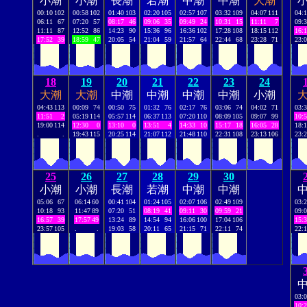
小潮
小潮
長潮
若潮
中潮
中潮
大潮
00:10
102
00:58
102
01:40
103
02:20
105
02:57
107
03:32
109
04:07
111
04:
06:11
67
07:20
57
08:17
46
09:06
35
09:49
24
10:31
15
11:11
7
09:
11:11
87
12:52
86
14:23
90
15:36
96
16:36
102
17:28
108
18:15
112
16:
17:52
39
18:59
47
20:05
54
21:04
59
21:57
64
22:44
68
23:28
71
23:
18
19
20
21
22
23
24
大潮
大潮
中潮
中潮
中潮
中潮
小潮
04:43
113
00:09
74
00:50
75
01:32
76
02:17
76
03:06
74
04:02
71
03:
11:51
2
05:19
114
05:57
114
06:37
113
07:20
110
08:09
105
09:07
99
10:
19:00
114
12:30
0
13:10
0
13:51
4
14:33
10
15:17
18
16:05
28
18:
.
.
19:43
115
20:25
114
21:07
112
21:48
110
22:31
108
23:13
106
23:
25
26
27
28
29
30
小潮
小潮
長潮
若潮
中潮
中潮
05:06
67
06:14
60
00:41
104
01:24
105
02:07
106
02:49
109
03:
10:18
93
11:47
89
07:20
51
08:19
41
09:11
30
09:59
21
09:
16:57
39
17:57
49
13:24
89
14:54
94
16:06
100
17:04
106
15:
23:57
105
.
.
19:03
58
20:11
65
21:15
71
22:11
74
22:
03:
10: