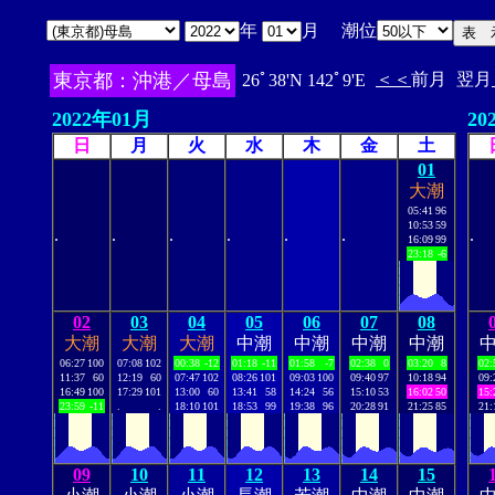
年
月 潮位
東京都：沖港／母島
＜＜
前月
翌月
26ﾟ38'N 142ﾟ9'E
2022年01月
20
日
月
火
水
木
金
土
01
大潮
05:41
96
10:53
59
.
.
.
.
.
.
.
16:09
99
23:18
-6
02
03
04
05
06
07
08
大潮
大潮
大潮
中潮
中潮
中潮
中潮
06:27
100
07:08
102
00:38
-12
01:18
-11
01:58
-7
02:38
0
03:20
8
02:
11:37
60
12:19
60
07:47
102
08:26
101
09:03
100
09:40
97
10:18
94
09:
16:49
100
17:29
101
13:00
60
13:41
58
14:24
56
15:10
53
16:02
50
15:
23:59
-11
.
.
18:10
101
18:53
99
19:38
96
20:28
91
21:25
85
21:
09
10
11
12
13
14
15