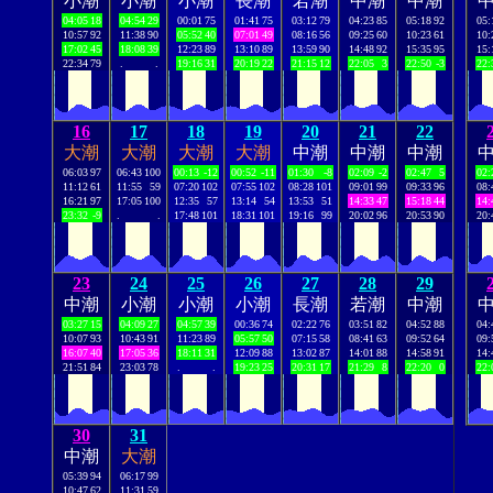
小潮
小潮
小潮
長潮
若潮
中潮
中潮
04:05
18
04:54
29
00:01
75
01:41
75
03:12
79
04:23
85
05:18
92
05:
10:57
92
11:38
90
05:52
40
07:01
49
08:16
56
09:25
60
10:23
61
10:
17:02
45
18:08
39
12:23
89
13:10
89
13:59
90
14:48
92
15:35
95
15:
22:34
79
.
.
19:16
31
20:19
22
21:15
12
22:05
3
22:50
-3
22:
16
17
18
19
20
21
22
大潮
大潮
大潮
大潮
中潮
中潮
中潮
06:03
97
06:43
100
00:13
-12
00:52
-11
01:30
-8
02:09
-2
02:47
5
02:
11:12
61
11:55
59
07:20
102
07:55
102
08:28
101
09:01
99
09:33
96
08:
16:21
97
17:05
100
12:35
57
13:14
54
13:53
51
14:33
47
15:18
44
14:
23:32
-9
.
.
17:48
101
18:31
101
19:16
99
20:02
96
20:53
90
20:
23
24
25
26
27
28
29
中潮
小潮
小潮
小潮
長潮
若潮
中潮
03:27
15
04:09
27
04:57
39
00:36
74
02:22
76
03:51
82
04:52
88
04:
10:07
93
10:43
91
11:23
89
05:57
50
07:15
58
08:41
63
09:52
64
09:
16:07
40
17:05
36
18:11
31
12:09
88
13:02
87
14:01
88
14:58
91
14:
21:51
84
23:03
78
.
.
19:23
25
20:31
17
21:29
8
22:20
0
22:
30
31
中潮
大潮
05:39
94
06:17
99
10:47
62
11:31
59