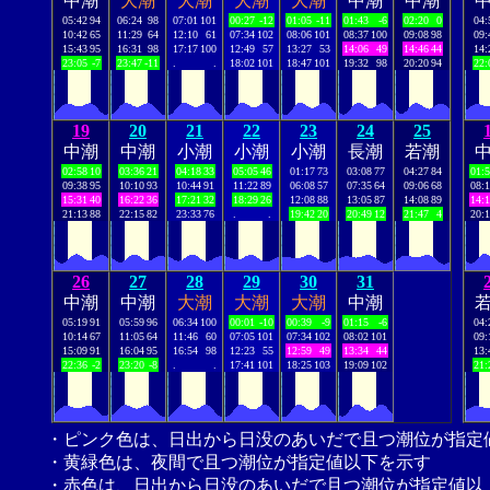
中潮
大潮
大潮
大潮
大潮
中潮
中潮
05:42
94
06:24
98
07:01
101
00:27
-12
01:05
-11
01:43
-6
02:20
0
04:
10:42
65
11:29
64
12:10
61
07:34
102
08:06
101
08:37
100
09:08
98
09:
15:43
95
16:31
98
17:17
100
12:49
57
13:27
53
14:06
49
14:46
44
14:
23:05
-7
23:47
-11
.
.
18:02
101
18:47
101
19:32
98
20:20
94
22:
19
20
21
22
23
24
25
中潮
中潮
小潮
小潮
小潮
長潮
若潮
02:58
10
03:36
21
04:18
33
05:05
46
01:17
73
03:08
77
04:27
84
01:
09:38
95
10:10
93
10:44
91
11:22
89
06:08
57
07:35
64
09:06
68
08:
15:31
40
16:22
36
17:21
32
18:29
26
12:08
88
13:05
87
14:08
89
14:
21:13
88
22:15
82
23:33
76
.
.
19:42
20
20:49
12
21:47
4
20:
26
27
28
29
30
31
中潮
中潮
大潮
大潮
大潮
中潮
05:19
91
05:59
96
06:34
100
00:01
-10
00:39
-9
01:15
-6
04:
10:14
67
11:05
64
11:46
60
07:05
101
07:34
102
08:02
101
09:
15:09
91
16:04
95
16:54
98
12:23
55
12:59
49
13:34
44
13:
22:36
-2
23:20
-8
.
.
17:41
101
18:25
103
19:09
102
21:
・ピンク色は、日出から日没のあいだで且つ潮位が指定
・黄緑色は、夜間で且つ潮位が指定値以下を示す
・赤色は、日出から日没のあいだで且つ潮位が指定値以