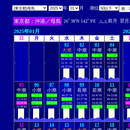
年
月 潮位
東京都：沖港／母島
＜＜
前月
翌月
26ﾟ38'N 142ﾟ9'E
2025年01月
20
日
月
火
水
木
金
土
01
02
03
04
大潮
中潮
中潮
中潮
00:52
-12
01:31
-10
02:11
-4
02:51
3
08:04
102
08:39
101
09:14
99
09:49
96
.
.
.
.
13:15
61
13:56
58
14:39
55
15:26
51
18:23
101
19:08
99
19:55
95
20:48
89
05
06
07
08
09
10
11
中潮
小潮
小潮
小潮
長潮
若潮
中潮
03:33
13
04:17
24
05:06
36
00:37
74
02:19
76
03:47
81
04:53
88
02:
10:24
94
11:01
92
11:40
90
06:05
47
07:17
56
08:35
62
09:45
65
08:
16:18
46
17:18
40
18:24
34
12:23
89
13:11
89
14:02
90
14:53
92
14:
21:49
83
23:04
77
.
.
19:31
26
20:34
17
21:30
7
22:19
0
20:
12
13
14
15
16
17
18