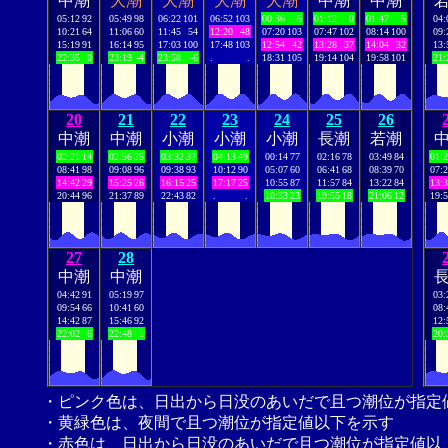
中潮
大潮
大潮
大潮
大潮
中潮
中潮
05:12
92
05:49
98
06:22
101
06:52
103
00:36
-5
01:12
0
01:47
5
04:
10:21
64
11:06
60
11:45
54
12:20
48
07:20
103
07:47
102
08:14
100
09:
15:19
91
16:14
95
17:03
100
17:48
103
12:54
42
13:28
37
14:04
32
13:
22:35
0
23:19
-4
23:58
-6
.
.
18:31
105
19:14
104
19:58
101
21:
20
21
22
23
24
25
26
中潮
中潮
小潮
小潮
小潮
長潮
若潮
02:21
14
02:56
25
03:32
37
04:13
49
00:14
77
02:16
78
03:49
84
01:
08:41
98
09:08
96
09:38
93
10:12
90
05:07
60
06:41
68
08:39
70
07:
14:42
29
15:25
26
16:15
25
17:17
25
10:55
87
11:57
84
13:22
84
13:
20:44
96
21:37
89
22:43
82
.
.
18:33
23
19:55
18
21:06
12
19:
27
28
中潮
中潮
04:42
91
05:19
97
03:
09:54
66
10:41
60
08:
14:42
87
15:46
92
12:
22:02
6
22:48
1
20:
・ピンク色は、日出から日没のあいだで且つ潮位が指定
・黄緑色は、夜間で且つ潮位が指定値以下を示す
・赤色は、日出から日没のあいだで且つ潮位が指定値以