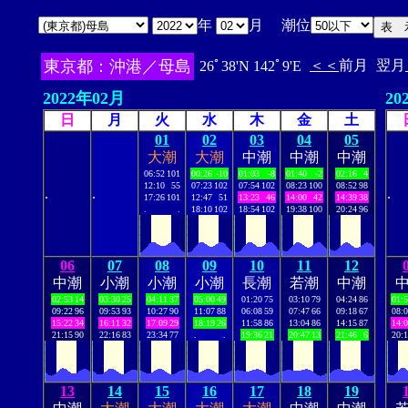
年
月 潮位
東京都：沖港／母島
＜＜
前月
翌月
26ﾟ38'N 142ﾟ9'E
2022年02月
20
日
月
火
水
木
金
土
01
02
03
04
05
大潮
大潮
中潮
中潮
中潮
06:52
101
00:26
-10
01:03
-8
01:40
-2
02:16
4
12:10
55
07:23
102
07:54
102
08:23
100
08:52
98
.
.
.
17:26
101
12:47
51
13:23
46
14:00
42
14:39
38
.
.
18:10
102
18:54
102
19:38
100
20:24
96
06
07
08
09
10
11
12
中潮
小潮
小潮
小潮
長潮
若潮
中潮
02:53
14
03:30
25
04:11
37
05:00
49
01:20
75
03:10
79
04:24
86
01:
09:22
96
09:53
93
10:27
90
11:07
88
06:08
59
07:47
66
09:18
67
08:
15:22
34
16:11
32
17:09
29
18:19
26
11:58
86
13:04
86
14:15
87
14:
21:15
90
22:16
83
23:34
77
.
.
19:36
21
20:47
13
21:46
6
20:
13
14
15
16
17
18
19