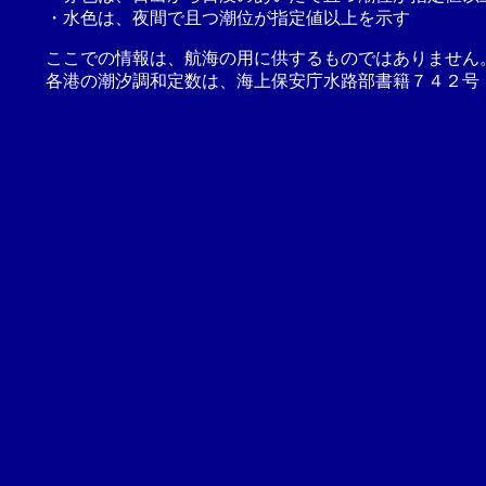
・水色は、夜間で且つ潮位が指定値以上を示す
ここでの情報は、航海の用に供するものではありません
各港の潮汐調和定数は、海上保安庁水路部書籍７４２号