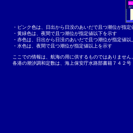
15:
22:
・ピンク色は、日出から日没のあいだで且つ潮位が指定
・黄緑色は、夜間で且つ潮位が指定値以下を示す
・赤色は、日出から日没のあいだで且つ潮位が指定値以
・水色は、夜間で且つ潮位が指定値以上を示す
ここでの情報は、航海の用に供するものではありません
各港の潮汐調和定数は、海上保安庁水路部書籍７４２号