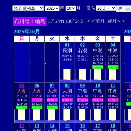
年
月 潮位
石川県：輪島
＜＜
前月
翌月
＞＞
37ﾟ24'N 136ﾟ54'E
2025年10月
20
日
月
火
水
木
金
土
01
02
03
04
長潮
若潮
中潮
中潮
06:07
43
08:22
41
01:04
35
01:00
34
16:08
24
17:26
21
03:32
35
05:54
30
.
.
.
.
.
.
.
.
10:17
40
11:31
39
.
.
.
.
18:22
19
19:06
17
05
06
07
08
09
10
11
大潮
大潮
大潮
大潮
中潮
中潮
中潮
01:12
33
01:31
33
01:53
35
02:18
37
02:45
40
03:15
44
03:46
46
05:
06:49
25
07:34
20
08:18
16
09:03
14
09:51
13
10:42
13
11:36
14
11:
12:34
39
13:32
39
14:28
39
15:27
39
16:32
39
17:51
39
19:34
39
18:
19:44
17
20:20
18
20:53
20
21:26
24
21:57
29
22:27
33
22:55
37
.
12
13
14
15
16
17
18