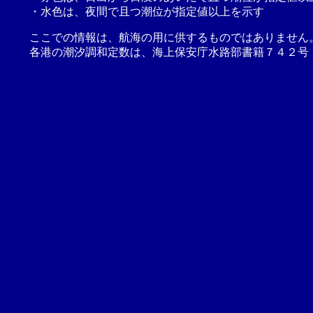
・水色は、夜間で且つ潮位が指定値以上を示す
ここでの情報は、航海の用に供するものではありません
各港の潮汐調和定数は、海上保安庁水路部書籍７４２号