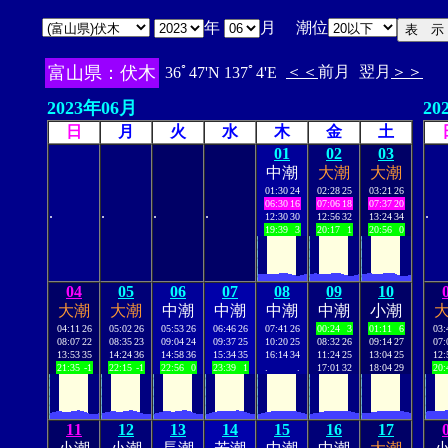
年
月 潮位
富山県：伏木
＜＜
前月
翌月
＞＞
36ﾟ47'N 137ﾟ4'E
2023年06月
20
日
月
火
水
木
金
土
01
02
03
中潮
大潮
大潮
01:30
24
02:28
25
03:21
26
06:30
16
07:06
18
07:37
20
.
.
.
.
.
12:30
30
12:56
32
13:24
34
19:39
3
20:17
1
20:56
0
04
05
06
07
08
09
10
大潮
大潮
中潮
中潮
中潮
中潮
小潮
04:11
26
05:02
26
05:53
26
06:46
26
07:41
26
00:24
3
01:11
6
03:
08:07
22
08:35
23
09:04
24
09:37
25
10:20
25
08:32
26
09:14
27
07:
13:53
35
14:24
36
14:58
36
15:34
35
16:14
34
11:24
25
13:04
25
12:
21:35
-1
22:15
-1
22:56
0
23:39
1
.
.
17:01
32
18:04
29
20:
11
12
13
14
15
16
17