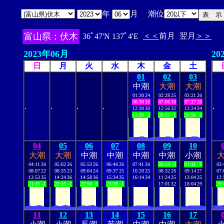
年
月 潮位
富山県：伏木
＜＜
前月
翌月
＞＞
36ﾟ47'N 137ﾟ4'E
2023年06月
20
日
月
火
水
木
金
土
01
02
03
中潮
大潮
大潮
01:30
24
02:28
25
03:21
26
06:30
16
07:06
18
07:37
20
.
.
.
.
.
12:30
30
12:56
32
13:24
34
19:39
3
20:17
1
20:56
0
04
05
06
07
08
09
10
大潮
大潮
中潮
中潮
中潮
中潮
小潮
04:11
26
05:02
26
05:53
26
06:46
26
07:41
26
00:24
3
01:11
6
03:
08:07
22
08:35
23
09:04
24
09:37
25
10:20
25
08:32
26
09:14
27
07:
13:53
35
14:24
36
14:58
36
15:34
35
16:14
34
11:24
25
13:04
25
12:
21:35
-1
22:15
-1
22:56
0
23:39
1
.
.
17:01
32
18:04
29
20:
11
12
13
14
15
16
17